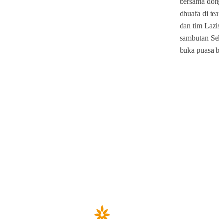
bersama don
dhuafa di t
dan tim Laz
sambutan Se
buka puasa b