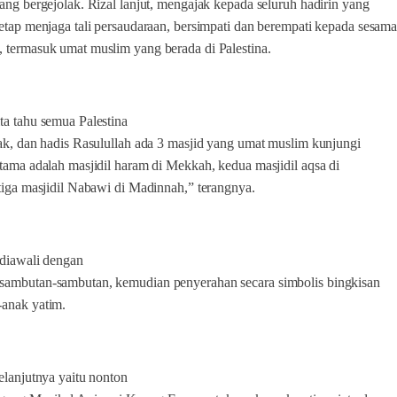
dang bergejolak. Rizal lanjut, mengajak kepada seluruh hadirin yang
tetap menjaga tali persaudaraan, bersimpati dan berempati kepada sesam
 termasuk umat muslim yang berada di Palestina.
ta tahu semua Palestina
lak, dan hadis Rasulullah ada 3 masjid yang umat muslim kunjungi
rtama adalah masjidil haram di Mekkah, kedua masjidil aqsa di
etiga masjidil Nabawi di Madinnah,” terangnya.
 diawali dengan
sambutan-sambutan, kemudian penyerahan secara simbolis bingkisan
-anak yatim.
selanjutnya yaitu nonton