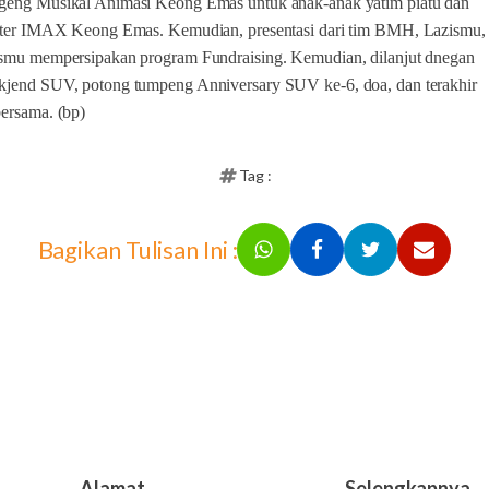
geng Musikal Animasi Keong Emas untuk anak-anak yatim piatu dan
eater IMAX Keong Emas. Kemudian, presentasi dari tim BMH, Lazismu,
ismu mempersipakan program Fundraising. Kemudian, dilanjut dnegan
kjend SUV, potong tumpeng Anniversary SUV ke-6, doa, dan terakhir
ersama. (bp)
Tag :
Bagikan Tulisan Ini :
Alamat
Selengkapnya