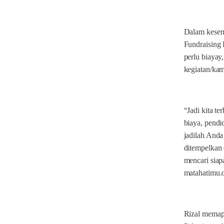
Dalam kesemp
Fundraising 
perlu biayay
kegiatan/ka
“Jadi kita te
biaya, pendi
jadilah Anda
ditempelkan 
mencari sia
matahatimu.o
Rizal memap