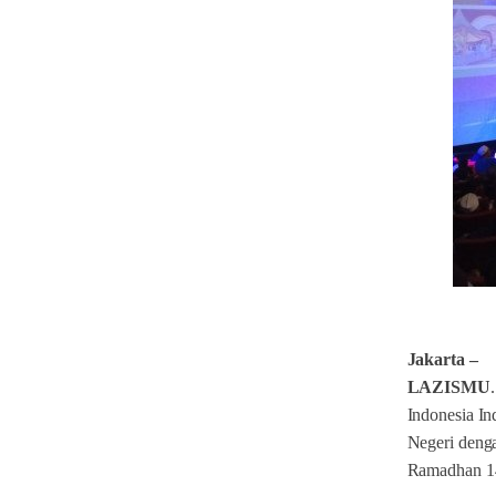
Jakarta
–
LAZISMU
Indonesia I
Negeri denga
Ramadhan 14