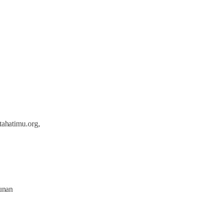
,
ahatimu.org,
unan