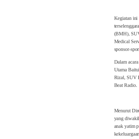
Kegiatan ini
terselenggar
(BMH), SUV
Medical Serv
sponsor-spon
Dalam acara 
Utama Baitu
Rizal, SUV 
Beat Radio.
Menurut Dir
yang diwaki
anak yatim p
kekeluargaan