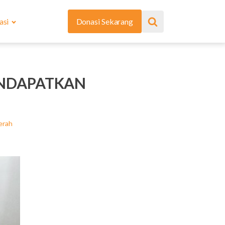
asi
Donasi Sekarang
ENDAPATKAN
erah