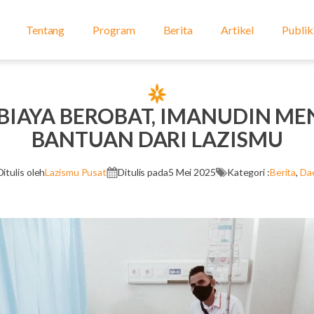
Tentang
Program
Berita
Artikel
Publik
 BIAYA BEROBAT, IMANUDIN M
BANTUAN DARI LAZISMU
Ditulis oleh
Lazismu Pusat
Ditulis pada
5 Mei 2025
Kategori :
Berita
,
Da