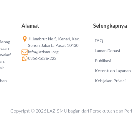
Alamat
Selengkapnya
Jl. Jambrut No.5, Kenari, Kec.
FAQ
 Menag
Senen, Jakarta Pusat 10430
ayaan
Laman Donasi
info@lazismu.org
 wakaf
0856-1626-222
Publikasi
an,
dak
Ketentuan Layanan
Kebijakan Privasi
ahan
Copyright © 2026 LAZISMU bagian dari Persekutuan d