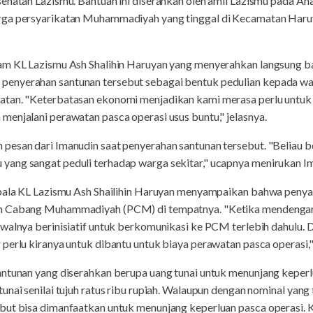
sehatan Lazismu. Bantuan ini diserahkan oleh amil Lazismu pada A
rga persyarikatan Muhammadiyah yang tinggal di Kecamatan Haruy
am KL Lazismu Ash Shalihin Haruyan yang menyerahkan langsung b
enyerahan santunan tersebut sebagai bentuk pedulian kepada war
atan. "Keterbatasan ekonomi menjadikan kami merasa perlu untuk
enjalani perawatan pasca operasi usus buntu," jelasnya.
pesan dari Imanudin saat penyerahan santunan tersebut. "Beliau 
ang sangat peduli terhadap warga sekitar," ucapnya menirukan I
epala KL Lazismu Ash Shailihin Haruyan menyampaikan bahwa penya
n Cabang Muhammadiyah (PCM) di tempatnya. "Ketika mendengar 
walnya berinisiatif untuk berkomunikasi ke PCM terlebih dahulu. 
perlu kiranya untuk dibantu untuk biaya perawatan pasca operasi," 
antunan yang diserahkan berupa uang tunai untuk menunjang keperl
nai senilai tujuh ratus ribu rupiah. Walaupun dengan nominal yang 
ut bisa dimanfaatkan untuk menunjang keperluan pasca operasi. Ka