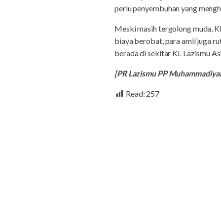
perlu penyembuhan yang menghar
Meski masih tergolong muda, KL
biaya berobat, para amil juga r
berada di sekitar KL Lazismu As
[PR Lazismu PP Muhammadiy
Read:
257