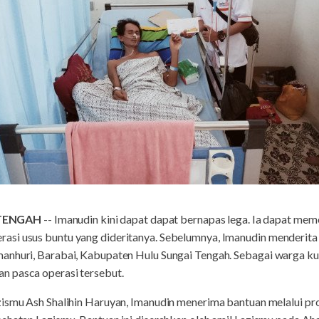
TENGAH
-- Imanudin kini dapat dapat bernapas lega. Ia dapat me
si usus buntu yang dideritanya. Sebelumnya, Imanudin menderita s
anhuri, Barabai, Kabupaten Hulu Sungai Tengah. Sebagai warga ku
n pasca operasi tersebut.
zismu Ash Shalihin Haruyan, Imanudin menerima bantuan melalui p