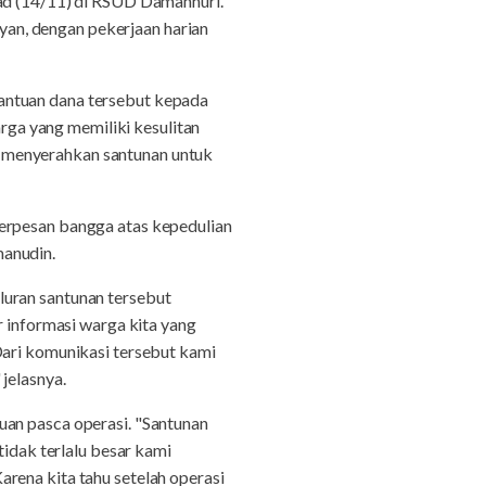
had (14/11) di RSUD Damanhuri.
an, dengan pekerjaan harian
antuan dana tersebut kepada
ga yang memiliki kesulitan
 menyerahkan santunan untuk
berpesan bangga atas kepedulian
manudin.
luran santunan tersebut
informasi warga kita yang
Dari komunikasi tersebut kami
jelasnya.
uan pasca operasi. "Santunan
tidak terlalu besar kami
rena kita tahu setelah operasi