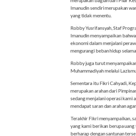
merupakan bagian dari Pilar Ke
Imanudin sendiri merupakan wa
yang tidak menentu.
Robby Yusrifansyah, Staf Progr
Imanudin menyampaikan bahwa p
ekonomi dalam menjalani peraw
mengurangi beban hidup selama m
Robby juga turut menyampaikan 
Muhammadiyah melalui Lazismu y
Sementara itu Fikri Cahyadi, K
merupakan arahan dari Pimpina
sedang menjalani operasi kami a
mendapat saran dan arahan agar 
Terakhir Fikri menyampaikan, s
yang kami berikan berupa uang tu
berharap dengan santunan terseb