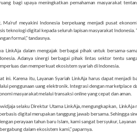
ruang bagi upaya meningkatkan pemahaman masyarakat tenta
 Ma’ruf meyakini Indonesia berpeluang menjadi pusat ekonomi 
sis teknologi digital kepada seluruh lapisan masyarakat Indonesi
ngan formal,” tandasnya.
aya LinkAja dalam mengajak berbagai pihak untuk bersama-s
Indonesia. Adanya sinergi berbagai pihak lintas sektor tentu sa
mperluas dan memperkuat ekosistem syariah di Indonesia.
t ini. Karena itu, Layanan Syariah LinkAja harus dapat menjadi b
alui penggunaan uang elektronik. Integrasi dengan marketplace da
nomi masyarakat melalui transaksi online yang cepat dan aman.
Lawidjaja selaku Direktur Utama LinkAja, mengungkapkan, LinkAja
berbasis digital merupakan tanggung jawab bersama. Sehingga siner
dengan perayaan tahun baru Islam, kami sangat bersyukur, Layanan
 bergabung dalam ekosistem kami,” paparnya.