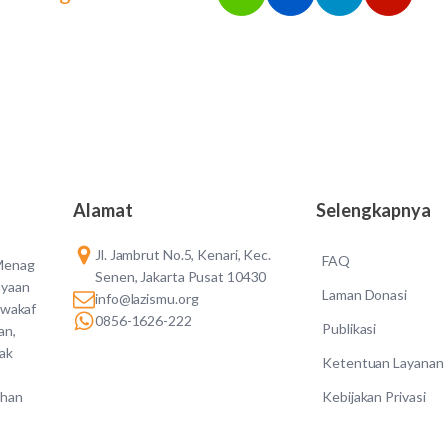
Alamat
Selengkapnya
Jl. Jambrut No.5, Kenari, Kec.
FAQ
 Menag
Senen, Jakarta Pusat 10430
ayaan
Laman Donasi
info@lazismu.org
 wakaf
0856-1626-222
Publikasi
an,
dak
Ketentuan Layanan
Kebijakan Privasi
ahan