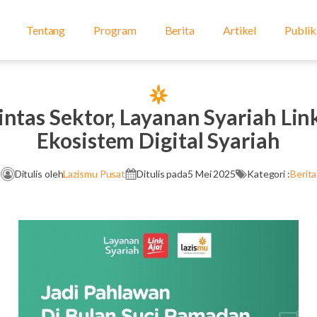
Tentang
Program
Berita
Artikel
Publik
intas Sektor, Layanan Syariah Li
Ekosistem Digital Syariah
Ditulis oleh
Lazismu Pusat
Ditulis pada
5 Mei 2025
Kategori :
Berita