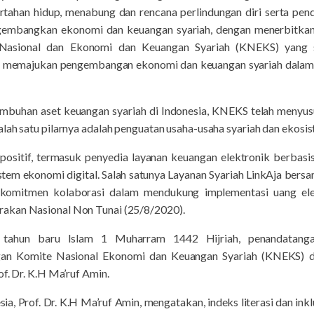
ahan hidup, menabung dan rencana perlindungan diri serta pendid
embangkan ekonomi dan keuangan syariah, dengan menerbitkan
Nasional dan Ekonomi dan Keuangan Syariah (KNEKS) yang s
n memajukan pengembangan ekonomi dan keuangan syariah dalam
mbuhan aset keuangan syariah di Indonesia, KNEKS telah menyus
lah satu pilarnya adalah penguatan usaha-usaha syariah dan ekosis
ositif, termasuk penyedia layanan keuangan elektronik berbasis
tem ekonomi digital. Salah satunya Layanan Syariah LinkAja bersa
 komitmen kolaborasi dalam mendukung implementasi uang elek
akan Nasional Non Tunai (25/8/2020).
 tahun baru Islam 1 Muharram 1442 Hijriah, penandatanga
an Komite Nasional Ekonomi dan Keuangan Syariah (KNEKS) da
of. Dr. K.H Ma’ruf Amin.
ia, Prof. Dr. K.H Ma’ruf Amin, mengatakan, indeks literasi dan ink