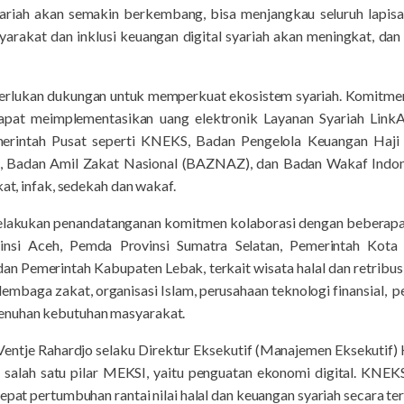
ariah akan semakin berkembang, bisa menjangkau seluruh lapisa
asyarakat dan inklusi keuangan digital syariah akan meningkat, 
erlukan dukungan untuk memperkuat ekosistem syariah. Komitmen
apat meimplementasikan uang elektronik Layanan Syariah LinkAj
emerintah Pusat seperti KNEKS, Badan Pengelola Keuangan Haj
, Badan Amil Zakat Nasional (BAZNAZ), dan Badan Wakaf Indon
kat, infak, sedekah dan wakaf.
melakukan penandatanganan komitmen kolaborasi dengan beberapa
insi Aceh, Pemda Provinsi Sumatra Selatan, Pemerintah Kota 
n Pemerintah Kabupaten Lebak, terkait wisata halal dan retribusi
lembaga zakat, organisasi Islam, perusahaan teknologi finansial, 
enuhan kebutuhan masyarakat.
ntje Rahardjo selaku Direktur Eksekutif (Manajemen Eksekutif) 
salah satu pilar MEKSI, yaitu penguatan ekonomi digital. KNE
epat pertumbuhan rantai nilai halal dan keuangan syariah secara ter