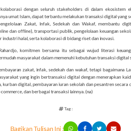
kolaborasi dengan seluruh stakeholders di dalam ekosistem 
a umat Islam, dapat terbantu melakukan transaksi digital yang ses
pengelolaan Zakat, Infak, Sedekah dan Wakaf, membantu digit
line dan offline), transportasi publik, pengelolaan keuangan sekol
ndustri halal, serta kolaborasi di bidang riset dan inovasi.
Rahardjo, komitmen bersama itu sebagai wujud literasi keuang
ermudah masyarakat dalam memenuhi kebutuhan transaksi digital s
mbayaran zakat, infak, sedekah dan wakaf, tetapi bagaimana Lay
yarakat yang ingin bertransaksi digital dengan menerapkan kaidah 
h, kurban digital, pembayaran iuran sekolah dan pesantren secara d
commerce, dan berbagai transaksi lainnya. (na)
Tag :
Bagikan Tulisan Ini :