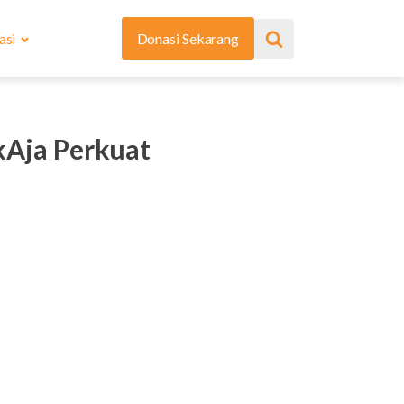
asi
Donasi Sekarang
nkAja Perkuat