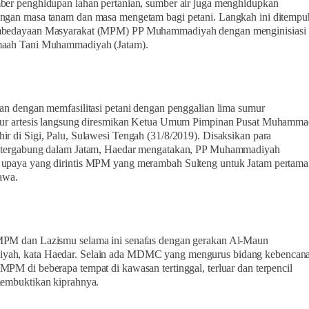
ber penghidupan lahan pertanian, sumber air juga menghidupkan
ngan masa tanam dan masa mengetam bagi petani. Langkah ini ditempu
mbedayaan Masyarakat (MPM) PP Muhammadiyah dengan menginisiasi
maah Tani Muhammadiyah (Jatam).
kan dengan memfasilitasi petani dengan penggalian lima sumur
mur artesis langsung diresmikan Ketua Umum Pimpinan Pusat Muhamma
ir di Sigi, Palu, Sulawesi Tengah (31/8/2019). Disaksikan para
g tergabung dalam Jatam, Haedar mengatakan, PP Muhammadiyah
upaya yang dirintis MPM yang merambah Sulteng untuk Jatam pertama
Jawa.
MPM dan Lazismu selama ini senafas dengan gerakan Al-Maun
ah, kata Haedar. Selain ada MDMC yang mengurus bidang kebencana
MPM di beberapa tempat di kawasan tertinggal, terluar dan terpencil
membuktikan kiprahnya.