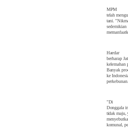
MPM
telah mengu
tani. "Nikm
sedemikian 
memanfaatka
Haedar
berharap Ja
kelemahan p
Banyak prod
ke Indonesi
perkebunan
"Di
Donggala in
tidak maju,
menyebutkan 
komunal, pe