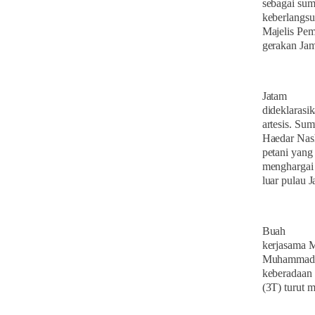
sebagai sum
keberlangsu
Majelis Pe
gerakan Ja
Jatam
dideklarasi
artesis. Su
Haedar Nash
petani yan
menghargai 
luar pulau 
Buah
kerjasama 
Muhammadiy
keberadaan 
(3T) turut 