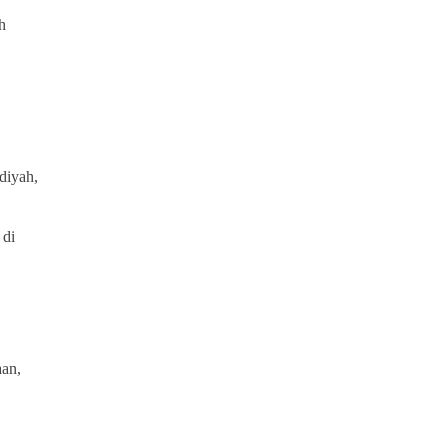
h
diyah,
 di
an,