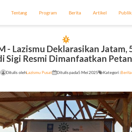
Tentang
Program
Berita
Artikel
Publik
 - Lazismu Deklarasikan Jatam, 
di Sigi Resmi Dimanfaatkan Petan
Ditulis oleh
Lazismu Pusat
Ditulis pada
5 Mei 2025
Kategori :
Berita