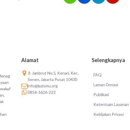
Alamat
Selengkapnya
Jl. Jambrut No.5, Kenari, Kec.
FAQ
 Menag
Senen, Jakarta Pusat 10430
ayaan
Laman Donasi
info@lazismu.org
 wakaf
0856-1626-222
Publikasi
an,
dak
Ketentuan Layanan
Kebijakan Privasi
ahan