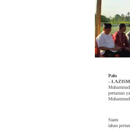
Palu
– LAZIS
Muhammadiy
pertanian y
Muhammadiya
Suatu
lahan pertan