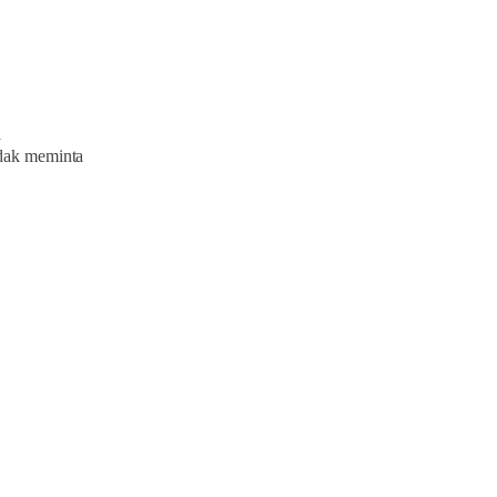
a
idak meminta