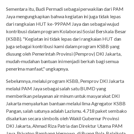
Sementara itu, Budi Permadi sebagai perwakilan dari PAM
Jaya mengungkapkan bahwa kegiatan ini juga tidak lepas
dari rangkaian HUT ke-99 PAM Jaya dan sebagai wujud
kontribusi dalam program Kolaborasi Sosial Berskala Besar
(KSBB). "Kegiatan ini tidak lepas dari rangkaian HUT dan
juga sebagai kontribusi kami dalam program KSBB yang
diusung oleh Pemerintah Provinsi (Pemprov) DKI Jakarta,
mudah-mudahan bantuan ini menjadi berkah bagi semua
penerima manfaat," ungkapnya.
Sebelumnya, melalui program KSBB, Pemprov DKI Jakarta
melalui PAM Jaya sebagai salah satu BUMD yang
memberikan pelayanan air minum untuk masyarakat DKI
Jakarta menyalurkan bantuan melalui lima Agregator KSBB
Pangan, salah satunya adalah Lazismu. 4.718 paket sembako
disalurkan secara simbolis oleh Wakil Gubernur Provinsi
DKI Jakarta, Ahmad Riza Patria dan Direktur Utama PAM
Jaya, Priyatno Bambang Hernowo, di Ruang Pola, Balaikota