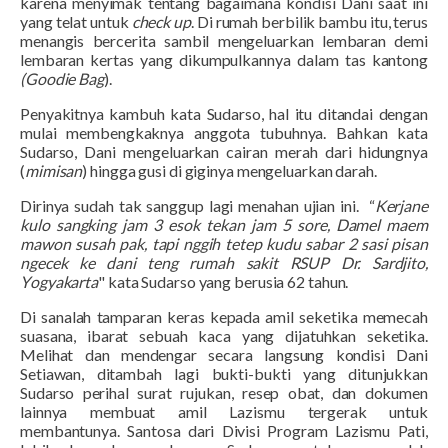
karena
menyimak
tentang bagaimana kondisi Dani saat ini
yang telat untuk
check up
.
Di rumah berbilik bambu itu, terus
menangis bercerita sambil mengeluarkan lembaran demi
lembaran kertas yang dikumpulkannya dalam tas kantong
(
Goodie Bag
).
Penyakitnya kambuh kata Sudarso, hal itu ditandai dengan
mulai membengkaknya anggota tubuhnya. Bahkan kata
Sudarso, Dani mengeluarkan cairan merah dari hidungnya
(
mimisan
) hingga gusi di giginya mengeluarkan darah.
Dirinya sudah tak sanggup lagi menahan ujian ini.
“
Kerjane
kulo sangking jam 3 esok tekan jam 5 sore, Damel maem
mawon susah pak, tapi nggih tetep kudu sabar 2 sasi pisan
ngecek ke dani teng rumah sakit RSUP Dr. Sardjito
,
Y
ogyakarta
" kata Sudarso yang berusia 62 tahun.
Di sanalah tamparan keras kepada amil seketika memecah
suasana, ibarat sebuah kaca yang dijatuhkan seketika.
Melihat dan mendengar secara langsung kondisi Dani
Setiawan, ditambah lagi bukti-bukti yang ditunjukkan
Sudarso perihal surat rujukan, resep obat, dan dokumen
lainnya membuat amil Lazismu tergerak untuk
membantunya.
Santosa dari Divisi Program Lazismu Pati,