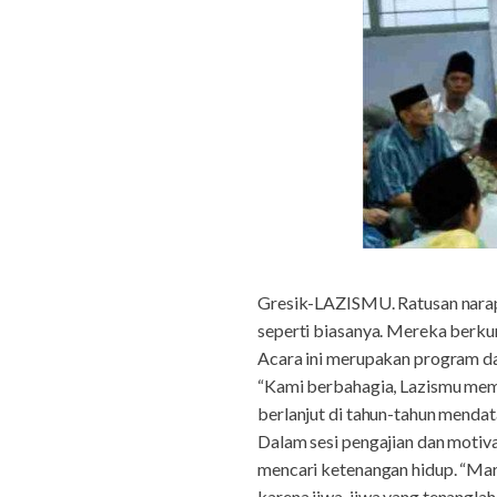
Gresik-LAZISMU. Ratusan narapid
seperti biasanya. Mereka berku
Acara ini merupakan program da
“Kami berbahagia, Lazismu memb
berlanjut di tahun-tahun mendata
Dalam sesi pengajian dan motiv
mencari ketenangan hidup. “Mari
karena jiwa-jiwa yang tenanglah