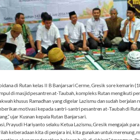
ana di Rutan kelas II B Banjarsari Cerme, Gresik sore kemarin (1
mpul di masjid pesantren at-Taubah, kompleks Rutan mengikuti pe
kwah khusus Ramadhan yang digelar Lazismu dan sudah berjalan rut
erikan motivasi kepada santri-santri pesantren at-Taubah di Rutan
ng,” ujar Kusnan kepala Rutan Banjarsari.
asi, Prayudi Hariyanto selaku Ketua Lazismu, Gresik mengajak para
lah keberadaan kita di penjara ini, kita gunakan untuk merenung,
 nantinya akan mendapatkan balasan baik di akhirat,” terangnya. Pr