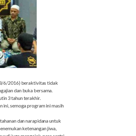
8/6/2016) beraktivitas tidak
ngajian dan buka bersama.
in 3 tahun terakhir.
 ini, semoga program ini masih
 tahanan dan narapidana untuk
 menemukan ketenangan jiwa,
ayudi juga mengajak, para santri