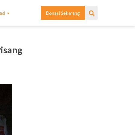
asi
Donasi Sekarang
isang