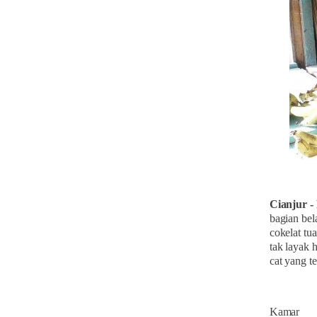
Cianjur 
bagian bel
cokelat tu
tak layak 
cat yang t
Kamar