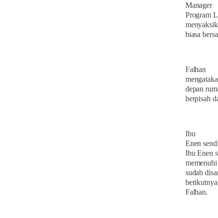
Manager
Program La
menyaksika
biasa bers
Falhan
mengatakan
depan ruma
berpisah d
Ibu
Enen sendi
Ibu Enen s
memenuhi 
sudah dis
berikutnya
Falhan.