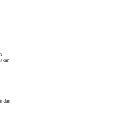
n
kakan
r dan