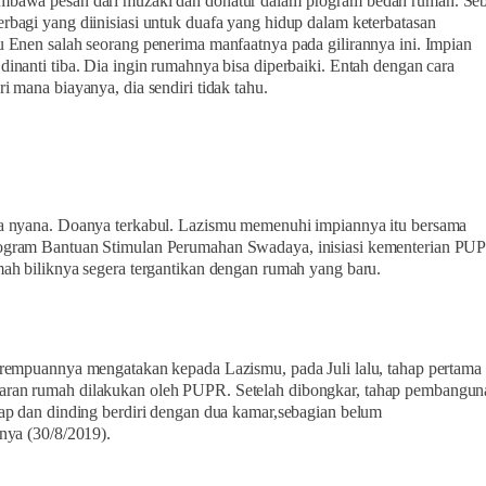
mbawa pesan dari muzaki dan donatur dalam program bedah rumah. Se
rbagi yang diinisiasi untuk duafa yang hidup dalam keterbatasan
u Enen salah seorang penerima manfaatnya pada gilirannya ini. Impian
dinanti tiba. Dia ingin rumahnya bisa diperbaiki. Entah dengan cara
ri mana biayanya, dia sendiri tidak tahu.
a nyana. Doanya terkabul. Lazismu memenuhi impiannya itu bersama
ogram Bantuan Stimulan Perumahan Swadaya, inisiasi kementerian PU
mah biliknya segera tergantikan dengan rumah yang baru.
erempuannya mengatakan kepada Lazismu, pada Juli lalu, tahap pertama
ran rumah dilakukan oleh PUPR. Setelah dibongkar, tahap pembanguna
tap dan dinding berdiri dengan dua kamar,sebagian belum
anya (30/8/2019).