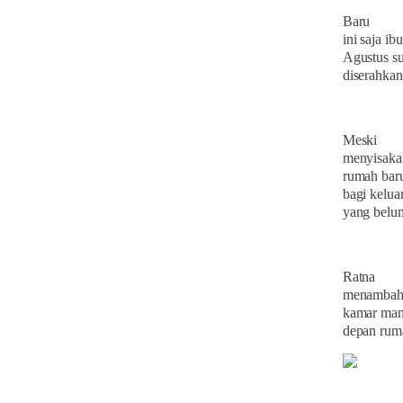
Baru
ini saja i
Agustus su
diserahkan
Meski
menyisakan
rumah baru
bagi kelu
yang belum
Ratna
menambahk
kamar mand
depan rum