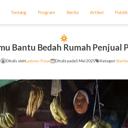
Tentang
Program
Berita
Artikel
Publik
smu Bantu Bedah Rumah Penjual P
Ditulis oleh
Lazismu Pusat
Ditulis pada
5 Mei 2025
Kategori :
Berita