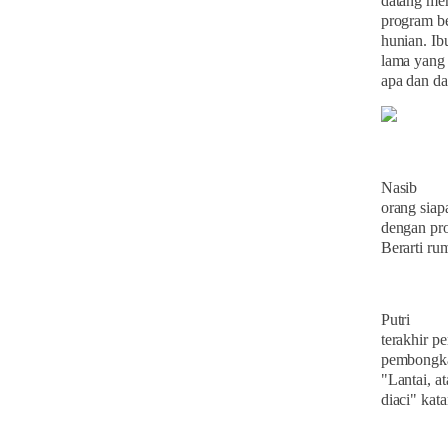
datang me
program be
hunian. Ib
lama yang 
apa dan da
Nasib
orang siap
dengan pr
Berarti ru
Putri
terakhir p
pembongka
"Lantai, a
diaci" kat