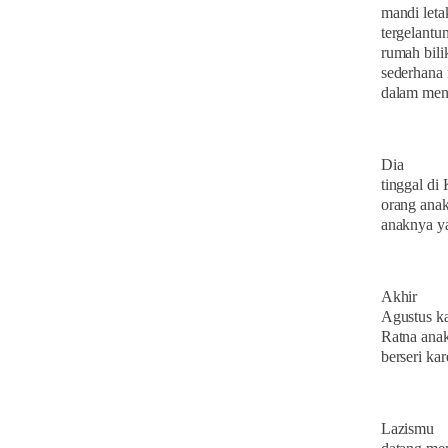
mandi leta
tergelantu
rumah bili
sederhana 
dalam meng
Dia
tinggal di
orang anak
anaknya ya
Akhir
Agustus ka
Ratna anak
berseri ka
Lazismu