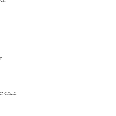
buah
PR.
n dimulai.