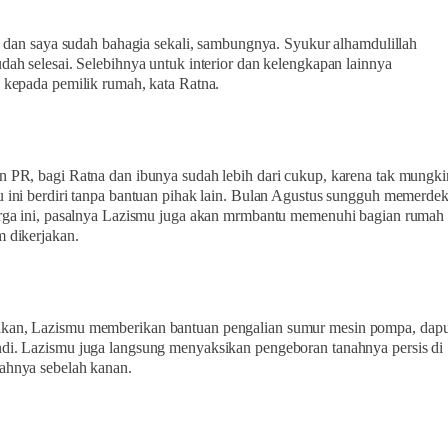
bu dan saya sudah bahagia sekali, sambungnya. Syukur alhamdulillah
dah selesai. Selebihnya untuk interior dan kelengkapan lainnya
 kepada pemilik rumah, kata Ratna.
 PR, bagi Ratna dan ibunya sudah lebih dari cukup, karena tak mungki
 ini berdiri tanpa bantuan pihak lain. Bulan Agustus sungguh memerde
arga ini, pasalnya Lazismu juga akan mrmbantu memenuhi bagian rumah
 dikerjakan.
an, Lazismu memberikan bantuan pengalian sumur mesin pompa, dapu
i. Lazismu juga langsung menyaksikan pengeboran tanahnya persis di
ahnya sebelah kanan.