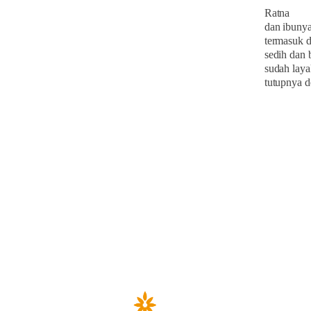
Ratna
dan ibuny
termasuk 
sedih dan 
sudah laya
tutupnya d