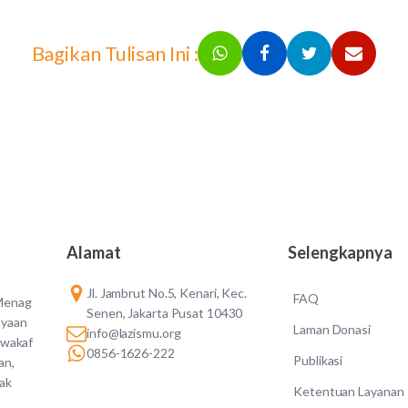
Bagikan Tulisan Ini :
Alamat
Selengkapnya
Jl. Jambrut No.5, Kenari, Kec.
FAQ
 Menag
Senen, Jakarta Pusat 10430
ayaan
Laman Donasi
info@lazismu.org
 wakaf
0856-1626-222
Publikasi
an,
dak
Ketentuan Layanan