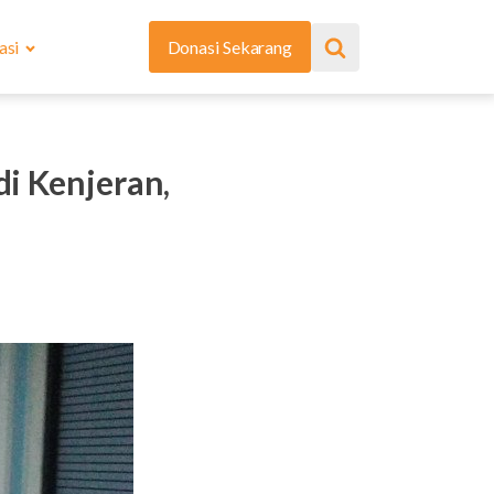
asi
Donasi Sekarang
i Kenjeran,