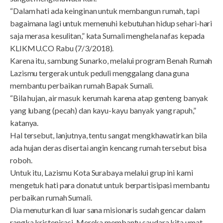
“Dalam hati ada keinginan untuk membangun rumah, tapi
bagaimana lagi untuk memenuhi kebutuhan hidup sehari-hari
saja merasa kesulitan,” kata Sumali menghela nafas kepada
KLIKMU.CO Rabu (7/3/2018).
Karena itu, sambung Sunarko, melalui program Benah Rumah
Lazismu tergerak untuk peduli menggalang dana guna
membantu perbaikan rumah Bapak Sumali.
“Bila hujan, air masuk kerumah karena atap genteng banyak
yang lubang (pecah) dan kayu-kayu banyak yang rapuh,”
katanya.
Hal tersebut, lanjutnya, tentu sangat mengkhawatirkan bila
ada hujan deras disertai angin kencang rumah tersebut bisa
roboh.
Untuk itu, Lazismu Kota Surabaya melalui grup ini kami
mengetuk hati para donatut untuk berpartisipasi membantu
perbaikan rumah Sumali.
Dia menuturkan di luar sana misionaris sudah gencar dalam
rangka kristenisasi. Mereka membantu saudara kita umat