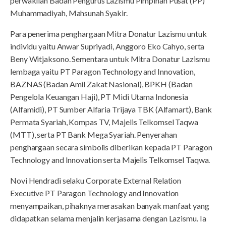
perwakilan Badan Pengurus Lazismu Pimpinan Pusat (PP)
Muhammadiyah, Mahsunah Syakir.
Para penerima penghargaan Mitra Donatur Lazismu untuk
individu yaitu Anwar Supriyadi, Anggoro Eko Cahyo, serta
Beny Witjaksono. Sementara untuk Mitra Donatur Lazismu
lembaga yaitu PT Paragon Technology and Innovation,
BAZNAS (Badan Amil Zakat Nasional), BPKH (Badan
Pengelola Keuangan Haji), PT Midi Utama Indonesia
(Alfamidi), PT Sumber Alfaria Trijaya TBK (Alfamart), Bank
Permata Syariah, Kompas TV, Majelis Telkomsel Taqwa
(MTT), serta PT Bank Mega Syariah. Penyerahan
penghargaan secara simbolis diberikan kepada PT Paragon
Technology and Innovation serta Majelis Telkomsel Taqwa.
Novi Hendradi selaku Corporate External Relation
Executive PT Paragon Technology and Innovation
menyampaikan, pihaknya merasakan banyak manfaat yang
didapatkan selama menjalin kerjasama dengan Lazismu. Ia