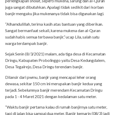
perlengkapan sholat, seperti mukena, sarung dan al-Quran
juga sangat dibutuhkan. Apalagi tidak sedikit dari korban
banjir mengaku jika mukenanya tidak bisa digunakan lagi.
“Alhamdulillah, terima kasih atas bantuan yang diberikan.
Sangat bermanfaat sekali, karena mukena dan al-Quran
sudah habis semua terbawa banjir,” ucap Lila, salah satu
warga terdampak banjir.
Sejak Senin (8/3/2021) malam, ada tiga desa di Kecamatan
Dringu, Kabupaten Probolinggo yaitu Desa Kedungdalem,
Desa Tegalrejo, Desa Dringu terendam banjir.
Dilansir dari pwmu, banjir yang mencapai leher orang
dewasa, sekitar 150 cm ini merupakan banjir kedua yang
terjadi. Sebelumnya banjir merendam Kecamatan Dringu
pada 1 - 4 Maret 2021 dengan kedalaman satu meter.
“Waktu banjir pertama kalau di rumah banjirnya satu meter,
tapi di jalan bisa sampai dua meter. Banjir kemarin (08/3) jadi