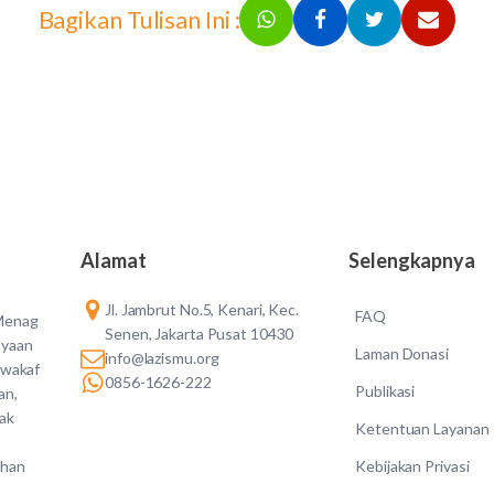
Bagikan Tulisan Ini :
Alamat
Selengkapnya
Jl. Jambrut No.5, Kenari, Kec.
FAQ
 Menag
Senen, Jakarta Pusat 10430
ayaan
Laman Donasi
info@lazismu.org
 wakaf
0856-1626-222
Publikasi
an,
dak
Ketentuan Layanan
Kebijakan Privasi
ahan