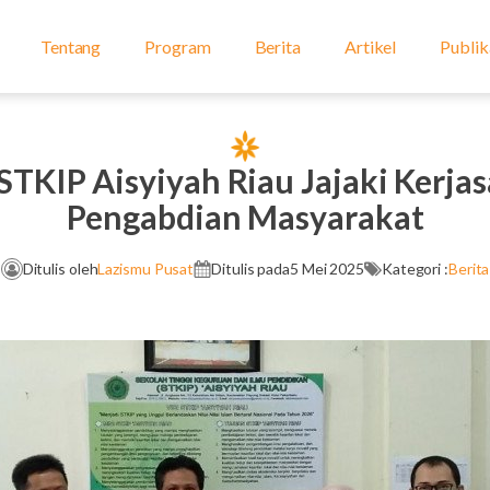
Tentang
Program
Berita
Artikel
Publik
STKIP Aisyiyah Riau Jajaki Kerj
Pengabdian Masyarakat
Ditulis oleh
Lazismu Pusat
Ditulis pada
5 Mei 2025
Kategori :
Berita