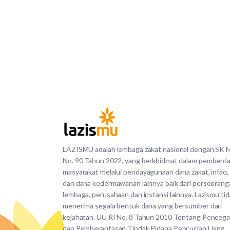
LAZISMU adalah lembaga zakat nasional dengan SK
No. 90 Tahun 2022, yang berkhidmat dalam pemberd
masyarakat melalui pendayagunaan dana zakat, infaq,
dan dana kedermawanan lainnya baik dari perseorang
lembaga, perusahaan dan instansi lainnya. Lazismu ti
menerima segala bentuk dana yang bersumber dari
kejahatan. UU RI No. 8 Tahun 2010 Tentang Penceg
dan Pemberantasan Tindak Pidana Pencucian Uang