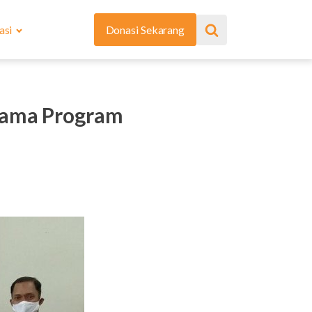
asi
Donasi Sekarang
asama Program