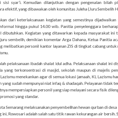
 sisi syar’i. Kemudian dilanjutkan dengan pengenalan bilah p
a efektif, yang dibawakan oleh komunitas Juleha (Juru Sembelih Ha
akan dari keterlaksanaan kegiatan yang semestinya dijadwalkan 
informal hingga pukul 14.00 wib. Panitia penyelenggara berharap d
l dibutuhkan. Kegiatan yang ditawarkan kepada masyarakat ini t
ni juru sembelih, demikian komentar Arga Dahana, Ketua Panitia a
g melibatkan personil kantor layanan ZIS di tingkat cabang untuk 
ismu.
lah pelaksanaan ibadah shalat idul adha. Pelaksanaan shalat ini d
a yang terkonsentrasi di masjid, sekolah maupun di majelis pen
ni, Lazismu menekankan agar di semua lokasi jamaah, KL Lazismu h
 yang sudah mempunyai niat infaq & shadaqah. Pelayanan tidak ter
tnya mempersiapkan personil yang siap melayani secara fisik dilen
promosi yang standar.
Kota Semarang melaksanakan penyembelihan hewan qurban di desa 
ini, Rowosari adalah salah satu titik rawan kekurangan air bersih. 