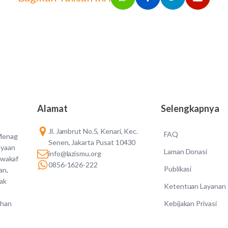
Alamat
Selengkapnya
Jl. Jambrut No.5, Kenari, Kec.
FAQ
 Menag
Senen, Jakarta Pusat 10430
ayaan
Laman Donasi
info@lazismu.org
 wakaf
0856-1626-222
Publikasi
an,
dak
Ketentuan Layanan
Kebijakan Privasi
ahan