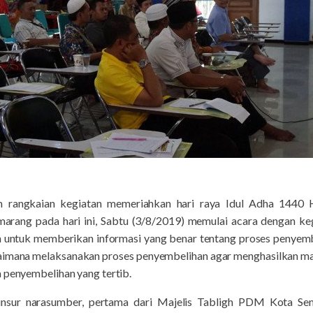
m rangkaian kegiatan memeriahkan hari raya Idul Adha 144
arang pada hari ini, Sabtu (3/8/2019) memulai acara dengan ke
n untuk memberikan informasi yang benar tentang proses penyembe
agaimana melaksanakan proses penyembelihan agar menghasilkan ma
a penyembelihan yang tertib.
 unsur narasumber, pertama dari Majelis Tabligh PDM Kota Se