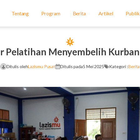
Tentang
Program
Berita
Artikel
Publik
ar Pelatihan Menyembelih Kurban
Ditulis oleh
Lazismu Pusat
Ditulis pada
5 Mei 2025
Kategori :
Berita