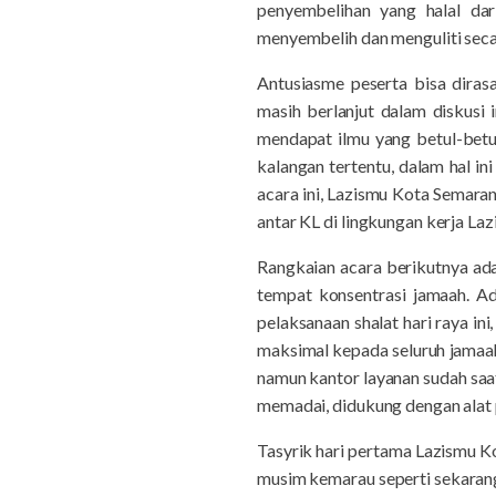
penyembelihan yang halal dari
menyembelih dan menguliti secar
Antusiasme peserta bisa diras
masih berlanjut dalam diskusi 
mendapat ilmu yang betul-betu
kalangan tertentu, dalam hal i
acara ini, Lazismu Kota Semaran
antar KL di lingkungan kerja Laz
Rangkaian acara berikutnya ada
tempat konsentrasi jamaah. Ad
pelaksanaan shalat hari raya i
maksimal kepada seluruh jamaah
namun kantor layanan sudah saa
memadai, didukung dengan alat 
Tasyrik hari pertama Lazismu 
musim kemarau seperti sekarang 