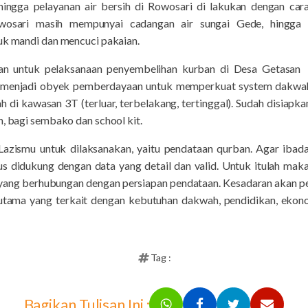
hingga pelayanan air bersih di Rowosari di lakukan dengan car
wosari masih mempunyai cadangan air sungai Gede, hingga 
tuk mandi dan mencuci pakaian.
akan untuk pelaksanaan penyembelihan kurban di Desa Getasa
i menjadi obyek pemberdayaan untuk memperkuat system dakwah
i kawasan 3T (terluar, terbelakang, tertinggal). Sudah disiapkan 
n, bagi sembako dan school kit.
Lazismu untuk dilaksanakan, yaitu pendataan qurban. Agar ibada
us didukung dengan data yang detail dan valid. Untuk itulah ma
ang berhubungan dengan persiapan pendataan. Kesadaran akan pen
utama yang terkait dengan kebutuhan dakwah, pendidikan, ekon
Tag :
Bagikan Tulisan Ini :