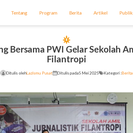
Tentang
Program
Berita
Artikel
Publik
ng Bersama PWI Gelar Sekolah Ami
Filantropi
Ditulis oleh
Lazismu Pusat
Ditulis pada
5 Mei 2025
Kategori :
Berita