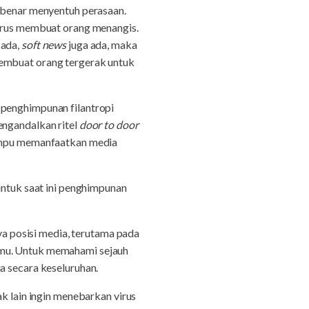
r-benar menyentuh perasaan.
harus membuat orang menangis.
 ada,
soft news
juga ada, maka
embuat orang tergerak untuk
 penghimpunan filantropi
engandalkan ritel
door to door
 mampu memanfaatkan media
untuk saat ini penghimpunan
 posisi media, terutama pada
smu. Untuk memahami sejauh
a secara keseluruhan.
ak lain ingin menebarkan virus