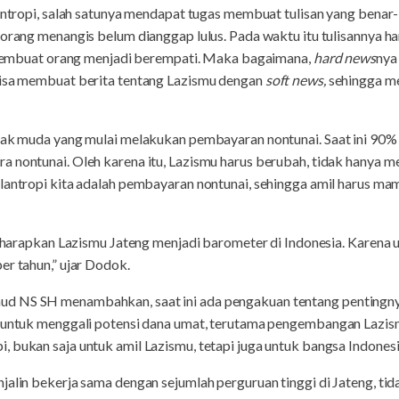
lantropi, salah satunya mendapat tugas membuat tulisan yang bena
t orang menangis belum dianggap lulus. Pada waktu itu tulisannya 
us membuat orang menjadi berempati. Maka bagaimana,
hard news
nya
bisa membuat berita tentang Lazismu dengan
soft news,
sehingga m
anak muda yang mulai melakukan pembayaran nontunai. Saat ini 90%
 nontunai. Oleh karena itu, Lazismu harus berubah, tidak hanya m
 filantropi kita adalah pembayaran nontunai, sehingga amil harus
 diharapkan Lazismu Jateng menjadi barometer di Indonesia. Karena 
er tahun,” ujar Dodok.
d NS SH menambahkan, saat ini ada pengakuan tentang pentingnya
pi untuk menggali potensi dana umat, terutama pengembangan Lazi
 bukan saja untuk amil Lazismu, tetapi juga untuk bangsa Indonesi
jalin bekerja sama dengan sejumlah perguruan tinggi di Jateng, tid