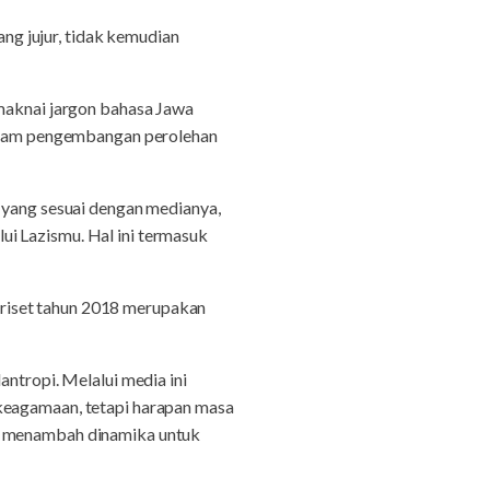
g jujur, tidak kemudian
emaknai jargon bahasa Jawa
 dalam pengembangan perolehan
a yang sesuai dengan medianya,
i Lazismu. Hal ini termasuk
riset tahun 2018 merupakan
antropi. Melalui media ini
 keagamaan, tetapi harapan masa
an menambah dinamika untuk