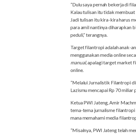
”Dulu saya pernah bekerja di fi
Kalau tulisan itu tidak membua
Jadi tulisan itu kira-kira har
para amil nantinya diharapkan 
peduli,” terangnya.
Target filantropi adalah anak-
menggunakan media online secara
manual
, apalagi target market
online.
”Melalui Jurnalistik Filantropi
Lazismu mencapai Rp 70 miliar p
Ketua PWI Jateng, Amir Machmu
tema-tema jurnalisme filantro
mana memahami media filantropi,
”Misalnya, PWI Jateng telah men