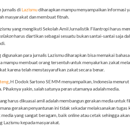
jurnalis di
Lazismu
diharapkan mampu menyampaikan informasi yan
h masyarakat dan membuat fitnah.
zismu yang mengikuti Sekolah Amil Jurnalistik Filantropi harus m
kelakon
harus diartikan sebagai sesuatu bukan santai-santai saja
di.
ng digunakan para jurnalis Lazismu diharapkan bisa memakai bahas
gga mampu membuat orang tersentuh untuk menyalurkan zakat melalu
t karena telah menstasyarufkan zakat secara benar.
teng
, H Dodok Sartono SE MM menyampaikan, Indonesia menurut 
. Pihaknya yakin, salah satunya peran utamanya adalah media.
 yang harus dikuasai amil adalah membangun gerakan media untuk fil
aimana gerakan penyantunan ini tidak sekadar melaksanakan tugas
 media yang sangat beragam, baik online atau cetak sehingga ak
g Lazismu kepada masyarakat.