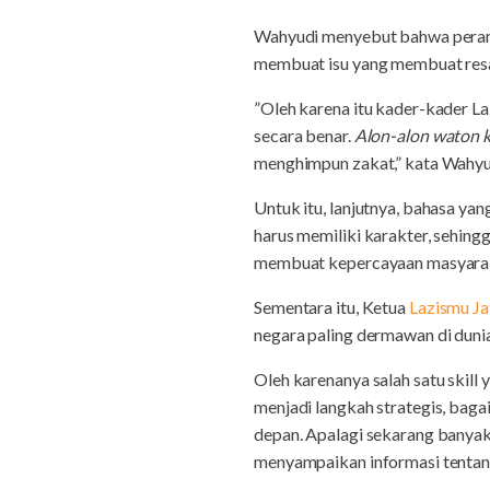
Wahyudi menyebut bahwa peran 
membuat isu yang membuat resa
”Oleh karena itu kader-kader La
secara benar.
Alon-alon waton 
menghimpun zakat,” kata Wahyu
Untuk itu, lanjutnya, bahasa ya
harus memiliki karakter, sehin
membuat kepercayaan masyaraka
Sementara itu, Ketua
Lazismu Ja
negara paling dermawan di dunia
Oleh karenanya salah satu skill
menjadi langkah strategis, bag
depan. Apalagi sekarang banyak
menyampaikan informasi tentan