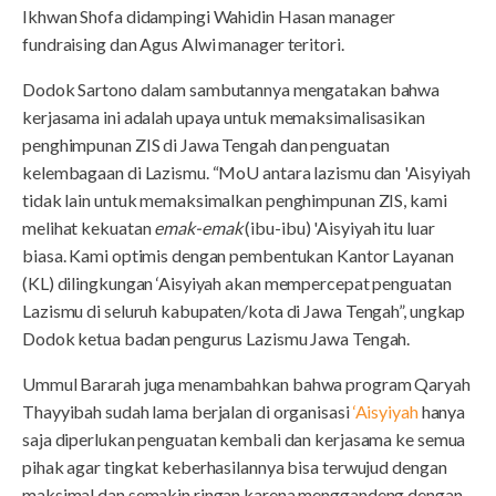
Ikhwan Shofa didampingi Wahidin Hasan manager
fundraising dan Agus Alwi manager teritori.
Dodok Sartono dalam sambutannya mengatakan bahwa
kerjasama ini adalah upaya untuk memaksimalisasikan
penghimpunan ZIS di Jawa Tengah dan penguatan
kelembagaan di Lazismu. “MoU antara lazismu dan 'Aisyiyah
tidak lain untuk memaksimalkan penghimpunan ZIS, kami
melihat kekuatan
emak-emak
(ibu-ibu) 'Aisyiyah itu luar
biasa. Kami optimis dengan pembentukan Kantor Layanan
(KL) dilingkungan ‘Aisyiyah akan mempercepat penguatan
Lazismu di seluruh kabupaten/kota di Jawa Tengah”, ungkap
Dodok ketua badan pengurus Lazismu Jawa Tengah.
Ummul Bararah juga menambahkan bahwa program Qaryah
Thayyibah sudah lama berjalan di organisasi
‘Aisyiyah
hanya
saja diperlukan penguatan kembali dan kerjasama ke semua
pihak agar tingkat keberhasilannya bisa terwujud dengan
maksimal dan semakin ringan karena menggandeng dengan