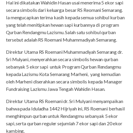
Hal ini dikatakan Wahidin Hasan usai menerima 5 ekor sapi
secara simbolis dari keluarga besar RS Reomani Semarang.
Ia mengucapkan terima kasih kepada semua sohibul kurban
yang telah menitipkan hewan sapi kurbannya di program
Qurban Rendangmu Lazismu. Salah satu sohibul qurban
tersebut adalah RS Roemani Muhammadiyah Semarang.
Direktur Utama RS Roemani Muhammadiyah Semarang dr.
Sri Mulyani, menyerahkan secara simbolis hewan qurban
sebanyak 5 ekor sapi untuk Program Qurban Rendangmu
kepada Lazismu Kota Semarang Marheni, yang kemudian
oleh Marheni diserahkan secara simbolis kepada Manager
Fundraising Lazismu Jawa Tengah Wahidin Hasan.
Direktur Utama RS Roemani dr. Sri Mulyani menyampaikan
bahwa pada Iduladha 1442 Hijriyah ini, RS Roemani berhasil
menghimpun qurban untuk Rendangmu sebanyak 5 ekor
sapi, serta qurban reguler sejumlah 7 ekor sapi dan 20 ekor
kambing.