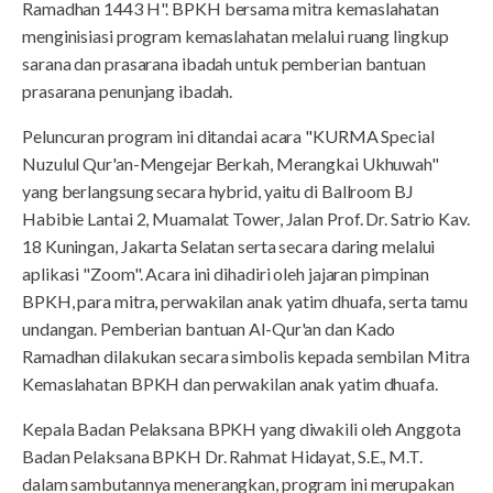
Ramadhan 1443 H". BPKH bersama mitra kemaslahatan
menginisiasi program kemaslahatan melalui ruang lingkup
sarana dan prasarana ibadah untuk pemberian bantuan
prasarana penunjang ibadah.
Peluncuran program ini ditandai acara "KURMA Special
Nuzulul Qur'an-Mengejar Berkah, Merangkai Ukhuwah"
yang berlangsung secara hybrid, yaitu di Ballroom BJ
Habibie Lantai 2, Muamalat Tower, Jalan Prof. Dr. Satrio Kav.
18 Kuningan, Jakarta Selatan serta secara daring melalui
aplikasi "Zoom". Acara ini dihadiri oleh jajaran pimpinan
BPKH, para mitra, perwakilan anak yatim dhuafa, serta tamu
undangan. Pemberian bantuan Al-Qur'an dan Kado
Ramadhan dilakukan secara simbolis kepada sembilan Mitra
Kemaslahatan BPKH dan perwakilan anak yatim dhuafa.
Kepala Badan Pelaksana BPKH yang diwakili oleh Anggota
Badan Pelaksana BPKH Dr. Rahmat Hidayat, S.E., M.T.
dalam sambutannya menerangkan, program ini merupakan