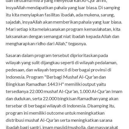
dan terutama mitra yang menyebarkan Al-Qur'an ini,
insyaAllah mendapatkan pahala yang luar biasa. Di samping
itu kita menyiapkan fasilitas ibadah, ada mukena, sarung,
sajadah, insyaAllah akan memberikan pahala yang luar biasa.
Mari setiap kita melaksanakan program kemaslahatan, kita
laksanakan dengan semangat niat ibadah kepada Allah dan
mengharapkan ridho dari Allah," tegasnya.
Sasaran dalam program tersebut diprioritaskan pada
wilayah yang sulit dijangkau seperti di wilayah pedalaman,
pedesaan, dan wilayah terpencil di berbagai provinsi di
Indonesia. Program "Berbagi Mushaf Al-Qur'an dan
Bingkisan Ramadhan 1443 H" memiliki output yaitu
tersedianya 22.000 mushaf Al-Qur'an, 1.000 Al-Qur'an Imam
dan dudukan, serta 22.000 bingkisan Ramadhan yang akan
tersebar di berbagai wilayah di Indonesia. Disamping itu,
program ini memiliki outcome untuk meningkatkan
distribusi mushaf Al-Qur'an serta meningkatkan sarana
ibadah bagi santri, imam masjid/musholla, dan masyarakat