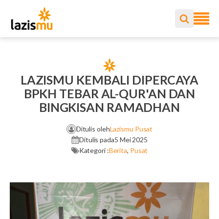
LAZISMU KEMBALI DIPERCAYA
BPKH TEBAR AL-QUR'AN DAN
BINGKISAN RAMADHAN
Ditulis oleh
Lazismu Pusat
Ditulis pada
5 Mei 2025
Kategori :
Berita
,
Pusat