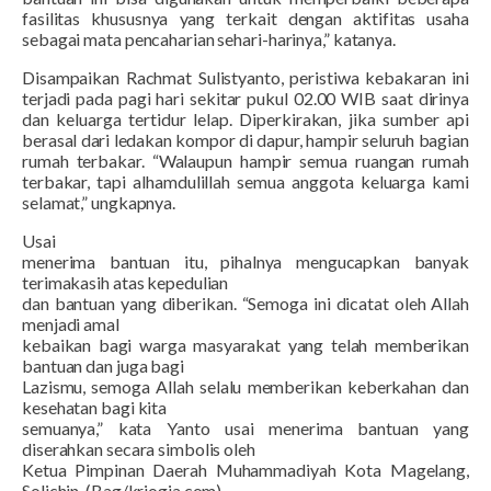
fasilitas khususnya yang terkait dengan aktifitas usaha
sebagai mata pencaharian sehari-harinya,” katanya.
Disampaikan Rachmat Sulistyanto, peristiwa kebakaran ini
terjadi pada pagi hari sekitar pukul 02.00 WIB saat dirinya
dan keluarga tertidur lelap. Diperkirakan, jika sumber api
berasal dari ledakan kompor di dapur, hampir seluruh bagian
rumah terbakar. “Walaupun hampir semua ruangan rumah
terbakar, tapi alhamdulillah semua anggota keluarga kami
selamat,” ungkapnya.
Usai
menerima bantuan itu, pihalnya mengucapkan banyak
terimakasih atas kepedulian
dan bantuan yang diberikan. “Semoga ini dicatat oleh Allah
menjadi amal
kebaikan bagi warga masyarakat yang telah memberikan
bantuan dan juga bagi
Lazismu, semoga Allah selalu memberikan keberkahan dan
kesehatan bagi kita
semuanya,” kata Yanto usai menerima bantuan yang
diserahkan secara simbolis oleh
Ketua Pimpinan Daerah Muhammadiyah Kota Magelang,
Solichin. (Bag/krjogja.com)