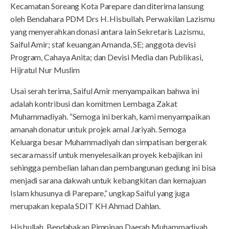
Kecamatan Soreang Kota Parepare dan diterima lansung
oleh Bendahara PDM Drs H. Hisbullah. Perwakilan Lazismu
yang menyerahkan donasi antara lain Sekretaris Lazismu,
Saiful Amir; staf keuangan Amanda, SE; anggota devisi
Program, Cahaya Anita; dan Devisi Media dan Publikasi,
Hijratul Nur Muslim
Usai serah terima, Saiful Amir menyampaikan bahwa ini
adalah kontribusi dan komitmen Lembaga Zakat
Muhammadiyah. “Semoga ini berkah, kami menyampaikan
amanah donatur untuk projek amal Jariyah. Semoga
Keluarga besar Muhammadiyah dan simpatisan bergerak
secara massif untuk menyelesaikan proyek kebajikan ini
sehingga pembelian lahan dan pembangunan gedung ini bisa
menjadi sarana dakwah untuk kebangkitan dan kemajuan
Islam khusunya di Parepare,” ungkap Saiful yang juga
merupakan kepala SDIT KH Ahmad Dahlan.
Hisbullah, Bendahakan Pimpinan Daerah Muhammadiyah