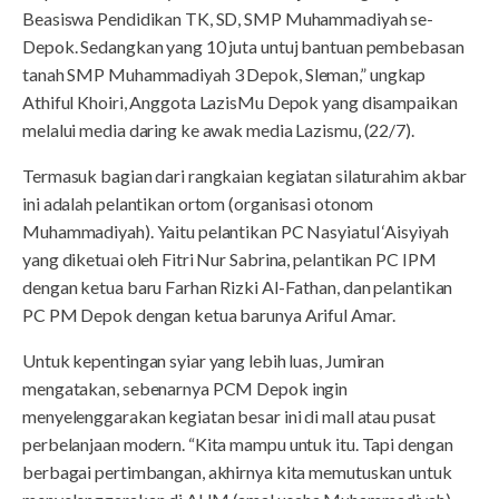
Beasiswa Pendidikan TK, SD, SMP Muhammadiyah se-
Depok. Sedangkan yang 10 juta untuj bantuan pembebasan
tanah SMP Muhammadiyah 3 Depok, Sleman,” ungkap
Athiful Khoiri, Anggota LazisMu Depok yang disampaikan
melalui media daring ke awak media Lazismu, (22/7).
Termasuk bagian dari rangkaian kegiatan silaturahim akbar
ini adalah pelantikan ortom (organisasi otonom
Muhammadiyah). Yaitu pelantikan PC Nasyiatul ‘Aisyiyah
yang diketuai oleh Fitri Nur Sabrina, pelantikan PC IPM
dengan ketua baru Farhan Rizki Al-Fathan, dan pelantikan
PC PM Depok dengan ketua barunya Ariful Amar.
Untuk kepentingan syiar yang lebih luas, Jumiran
mengatakan, sebenarnya PCM Depok ingin
menyelenggarakan kegiatan besar ini di mall atau pusat
perbelanjaan modern. “Kita mampu untuk itu. Tapi dengan
berbagai pertimbangan, akhirnya kita memutuskan untuk