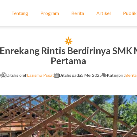
Tentang
Program
Berita
Artikel
Publik
 Enrekang Rintis Berdirinya SM
Pertama
Ditulis oleh
Lazismu Pusat
Ditulis pada
5 Mei 2025
Kategori :
Berita