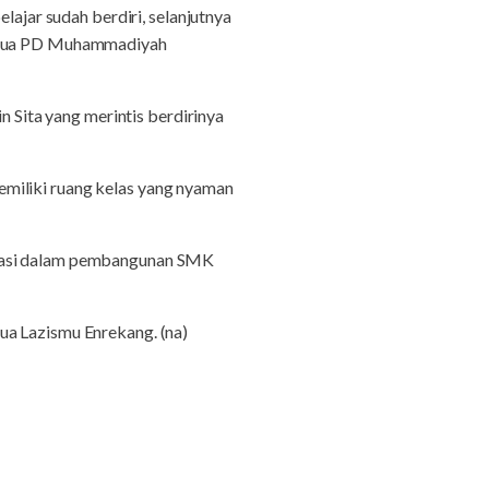
jar sudah berdiri, selanjutnya
 Ketua PD Muhammadiyah
Sita yang merintis berdirinya
miliki ruang kelas yang nyaman
ipasi dalam pembangunan SMK
ua Lazismu Enrekang. (na)