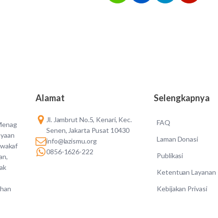
Alamat
Selengkapnya
Jl. Jambrut No.5, Kenari, Kec.
FAQ
 Menag
Senen, Jakarta Pusat 10430
ayaan
Laman Donasi
info@lazismu.org
 wakaf
0856-1626-222
Publikasi
an,
dak
Ketentuan Layanan
Kebijakan Privasi
ahan