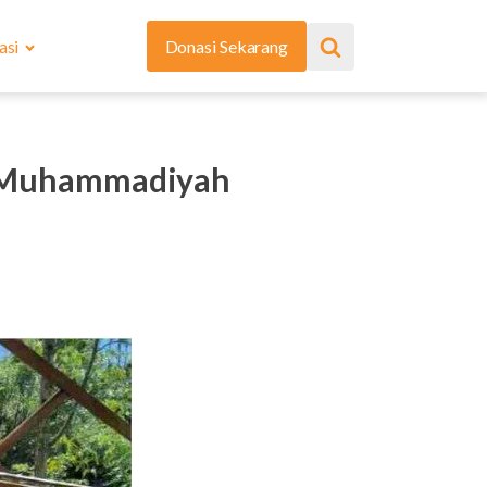
asi
Donasi Sekarang
K Muhammadiyah