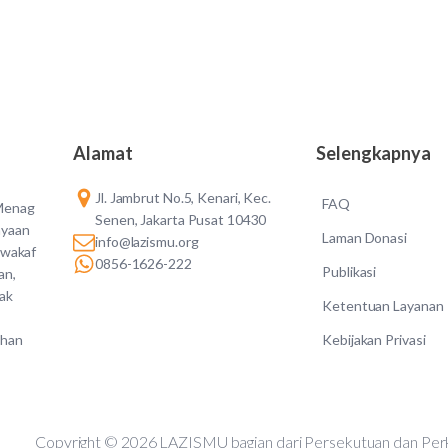
Alamat
Selengkapnya
Jl. Jambrut No.5, Kenari, Kec.
FAQ
 Menag
Senen, Jakarta Pusat 10430
ayaan
Laman Donasi
info@lazismu.org
 wakaf
0856-1626-222
Publikasi
an,
dak
Ketentuan Layanan
Kebijakan Privasi
ahan
Copyright © 2026 LAZISMU bagian dari Persekutuan d