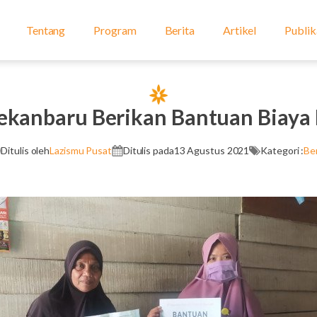
Tentang
Program
Berita
Artikel
Publik
ekanbaru Berikan Bantuan Biaya 
Ditulis oleh
Lazismu Pusat
Ditulis pada
13 Agustus 2021
Kategori :
Ber