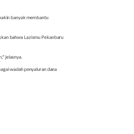
semakin banyak membantu
askan bahwa Lazismu Pekanbaru
" jelasnya.
bagai wadah penyaluran dana