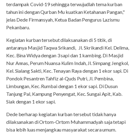
terdampak Covid-19 sehingga terwujudlah tema kurban
tahun ini dengan Qurban Mu kuatkan Ketahanan Pangan,"
jelas Dede Firmansyah, Ketua Badan Pengurus Lazismu
Pekanbaru.
Kegiatan kurban tersebut dilaksanakan di 5 titik, di
antaranya Masjid Taqwa Srikandi, Jl. Skrikandi Kel. Delima,
Kec. Bina Widya dengan 3 sapi dan 1 kambing. Di Masjid
Nur Annas, Perum Nuansa Kulim Indah, Jl. Simpang Jengkol,
Kel. Sialang Sakti, Kec. Tenayan Raya dengan 1 ekor sapi. Di
Pondok Pesantren Tahfiz al-Quds Putri, Jl. Pembina,
Limbungan, Kec. Rumbai dengan 1 ekor sapi. Di Dusun
Tanjung Pal, Kampung Penyengat, Kec. Sungai Apit, Kab.
Siak dengan 1 ekor sapi.
Dede berharap kegiatan kurban tersebut tidak hanya
dilaksanakan di Ortom-Ortom Muhammadyah saja tetapi
bisa lebih luas menjangkau masyarakat secara umum.