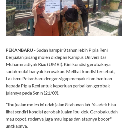
PEKANBARU
- Sudah hampir 8 tahun lebih Pipia Reni
berjualan pisang molen di depan Kampus Universitas
Muhammadiyah Riau (UMRI). Kini kondisi gerobaknya
sudah mulai banyak kerusakan. Melihat kondisi tersebut,
Lazismu Pekanbaru dengan sigap menyalurkan bantuan
kepada Pipia Reni untuk keperluan perbaikan gerobak
julannya pada Senin (21/09).
"Ibu jualan molen ini udah jalan 8 tahunan lah. Ya adek bisa
lihat sendiri kondisi gerobak jualan ibu, dek. Gerobak udah
mau copot, rodanya juga mau lepas dan atapnya bocor,"
ungkapnya.