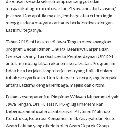
diserukan kepada seluruh pimpinan, anggota dan
masyarakat agar membayarkan ZIS nya melalui Lazismu,”
jelasnya. Dan apabila majelis, lembaga atau ortom ingin
menggali dana masyarakat harus berkoordinasi dengan
Lazismu, tegasnya.
Tahun 2018 ini Lazismu di Jawa Tengah mencanangkan
program Bedah Rumah Dhuafa, Beasiswa Sarjana dan
Gerakan Orang Tua Asuh, serta Pemberdayaan UMKM
untuk membangkitkan ekonomi kerakyatan. Program ini
tidak bisa berjalan tanpa kerjasama yang baik di dalam
tubuh persyarikatan. Untuk itu perlu sinergi yang kompak
antara Lazismu dengan lembaga, majelis dan ortom.
Dalam kesempatan itu, Pimpinan Wilayah Muhammadiyah
Jawa Tengah, Drs.H. Tafsir, M.Ag juga meresmikan
beberapa amal usaha di antaranya : PT. Sinar Muhindo
Konstruksi, Koperasi Konsumen milik Aisyiyah dan Resto
Ayam Pakuan yang dikelola oleh Ayam Geprek Group