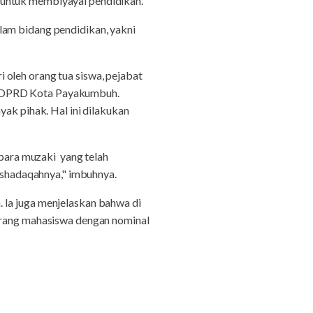
 untuk membiyayai pendidikan.
lam bidang pendidikan, yakni
 oleh orang tua siswa, pejabat
a DPRD Kota Payakumbuh.
yak pihak. Hal ini dilakukan
ara muzaki yang telah
shadaqahnya," imbuhnya.
 Ia juga menjelaskan bahwa di
ang mahasiswa dengan nominal