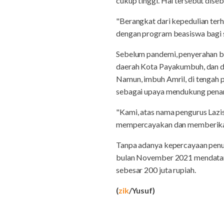
cukup tinggi. Hal tersebut dis
"Berangkat dari kepedulian ter
dengan program beasiswa bagi s
Sebelum pandemi, penyerahan be
daerah Kota Payakumbuh, dan 
Namun, imbuh Amril, di tengah p
sebagai upaya mendukung pena
"Kami, atas nama pengurus Laz
mempercayakan dan memberikan 
Tanpa adanya kepercayaan penuh
bulan November 2021 mendatan
sebesar 200 juta rupiah.
(
zik
/Yusuf)