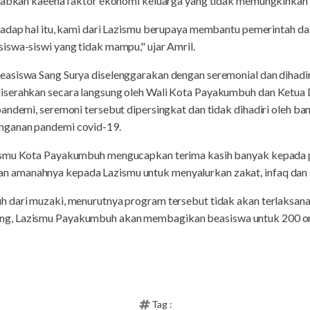
ebabkan kaeena faktor ekonomi keluarga yang tidak memungkinkan
hadap hal itu, kami dari Lazismu berupaya membantu pemerintah da
iswa-siswi yang tidak mampu," ujar Amril.
asiswa Sang Surya diselenggarakan dengan seremonial dan dihadiri
diserahkan secara langsung oleh Wali Kota Payakumbuh dan Ketu
andemi, seremoni tersebut dipersingkat dan tidak dihadiri oleh ban
nganan pandemi covid-19.
ismu Kota Payakumbuh mengucapkan terima kasih banyak kepada p
amanahnya kepada Lazismu untuk menyalurkan zakat, infaq dan 
 dari muzaki, menurutnya program tersebut tidak akan terlaksana.
g, Lazismu Payakumbuh akan membagikan beasiswa untuk 200 or
Tag :