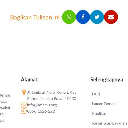
Bagikan Tulisan Ini :
Alamat
Selengkapnya
Jl. Jambrut No.5, Kenari, Kec.
FAQ
 Menag
Senen, Jakarta Pusat 10430
ayaan
Laman Donasi
info@lazismu.org
 wakaf
0856-1626-222
Publikasi
an,
dak
Ketentuan Layanan