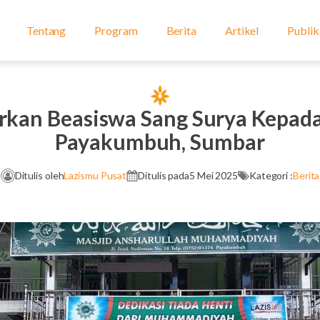
Tentang
Program
Berita
Artikel
Publik
rkan Beasiswa Sang Surya Kepada
Payakumbuh, Sumbar
Ditulis oleh
Lazismu Pusat
Ditulis pada
5 Mei 2025
Kategori :
Berita