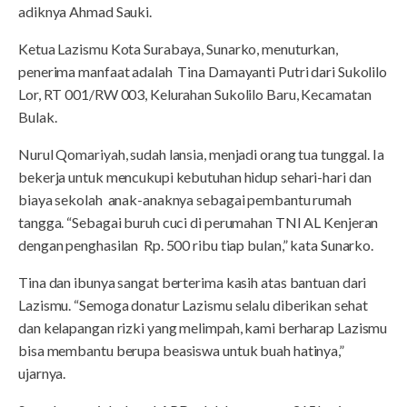
adiknya Ahmad Sauki.
Ketua Lazismu Kota Surabaya, Sunarko, menuturkan,
penerima manfaat adalah Tina Damayanti Putri dari Sukolilo
Lor, RT 001/RW 003, Kelurahan Sukolilo Baru, Kecamatan
Bulak.
Nurul Qomariyah, sudah lansia, menjadi orang tua tunggal. Ia
bekerja untuk mencukupi kebutuhan hidup sehari-hari dan
biaya sekolah anak-anaknya sebagai pembantu rumah
tangga. “Sebagai buruh cuci di perumahan TNI AL Kenjeran
dengan penghasilan Rp. 500 ribu tiap bulan,” kata Sunarko.
Tina dan ibunya sangat berterima kasih atas bantuan dari
Lazismu. “Semoga donatur Lazismu selalu diberikan sehat
dan kelapangan rizki yang melimpah, kami berharap Lazismu
bisa membantu berupa beasiswa untuk buah hatinya,”
ujarnya.