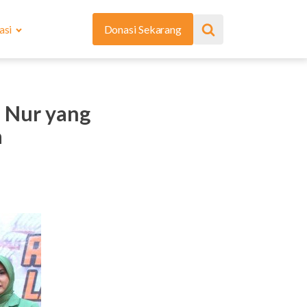
asi
Donasi Sekarang
 Nur yang
a