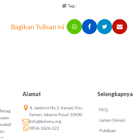
Tag :
Bagikan Tulisan Ini :
Alamat
Selengkapnya
Jl. Jambrut No.5, Kenari, Kec.
FAQ
 Menag
Senen, Jakarta Pusat 10430
ayaan
Laman Donasi
info@lazismu.org
 wakaf
0856-1626-222
Publikasi
an,
dak