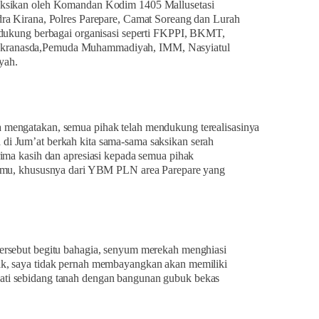
aksikan oleh Komandan Kodim 1405 Mallusetasi
dra Kirana, Polres Parepare, Camat Soreang dan Lurah
didukung berbagai organisasi seperti FKPPI, BKMT,
kranasda,Pemuda Muhammadiyah, IMM, Nasyiatul
yah.
mengatakan, semua pihak telah mendukung terealisasinya
i Jum’at berkah kita sama-sama saksikan serah
rima kasih dan apresiasi kepada semua pihak
ismu, khususnya dari YBM PLN area Parepare yang
ersebut begitu bahagia, senyum merekah menghiasi
ak, saya tidak pernah membayangkan akan memiliki
ti sebidang tanah dengan bangunan gubuk bekas