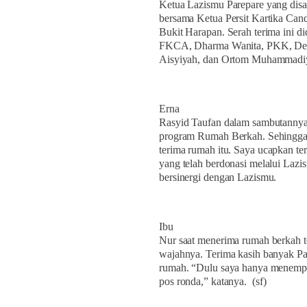
Ketua Lazismu Parepare yang dis
bersama Ketua Persit Kartika Can
Bukit Harapan. Serah terima ini 
FKCA, Dharma Wanita, PKK, De
Aisyiyah, dan Ortom Muhammadi
Erna
Rasyid Taufan dalam sambutannya 
program Rumah Berkah. Sehingga d
terima rumah itu. Saya ucapkan te
yang telah berdonasi melalui Laz
bersinergi dengan Lazismu.
Ibu
Nur saat menerima rumah berkah t
wajahnya. Terima kasih banyak P
rumah. “Dulu saya hanya menempa
pos ronda,” katanya.
(sf)