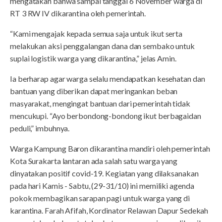
mengatakan bahwa sampai tanggal 6 November warga di
RT 3 RW IV dikarantina oleh pemerintah.
“Kami mengajak kepada semua saja untuk ikut serta
melakukan aksi penggalangan dana dan sembako untuk
suplai logistik warga yang dikarantina,” jelas Amin.
Ia berharap agar warga selalu mendapatkan kesehatan dan
bantuan yang diberikan dapat meringankan beban
masyarakat, mengingat bantuan dari pemerintah tidak
mencukupi. “Ayo berbondong-bondong ikut berbagaidan
peduli,” imbuhnya.
Warga Kampung Baron dikarantina mandiri oleh pemerintah
Kota Surakarta lantaran ada salah satu warga yang
dinyatakan positif covid-19. Kegiatan yang dilaksanakan
pada hari Kamis - Sabtu, (29-31/10) ini memiliki agenda
pokok membagikan sarapan pagi untuk warga yang di
karantina. Farah Afifah, Kordinator Relawan Dapur Sedekah