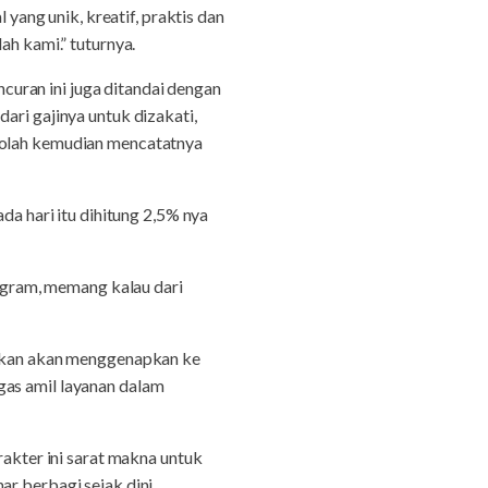
ang unik, kreatif, praktis dan
ah kami.” tuturnya.
uran ini juga ditandai dengan
ari gajinya untuk dizakati,
ekolah kemudian mencatatnya
da hari itu dihitung 2,5% nya
rogram, memang kalau dari
rapkan akan menggenapkan ke
gas amil layanan dalam
kter ini sarat makna untuk
r berbagi sejak dini.