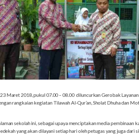
 23 Maret 2018, pukul 07.00 – 08.00 diluncurkan Gerobak Laya
ngan rangkaian kegiatan Tilawah Al-Qur’an, Sholat Dhuha dan Mot
alaman sekolah ini, sebagai upaya menciptakan media pembinaan k
sedekah yang akan dilayani setiap hari oleh petugas yang juga dari s