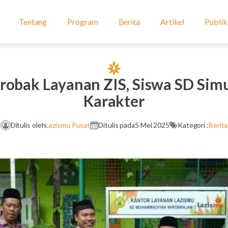
Tentang
Program
Berita
Artikel
Publik
obak Layanan ZIS, Siswa SD Sim
Karakter
Ditulis oleh
Lazismu Pusat
Ditulis pada
5 Mei 2025
Kategori :
Berita