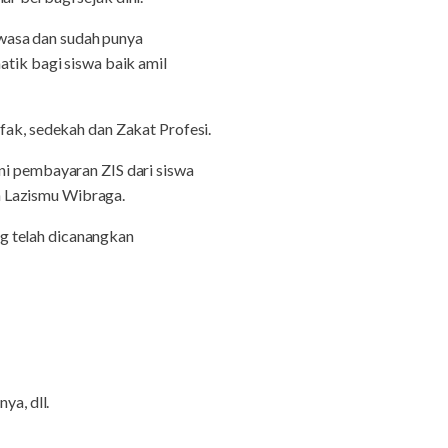
wasa dan sudah punya
atik bagi siswa baik amil
fak, sedekah dan Zakat Profesi.
ni pembayaran ZIS dari siswa
n Lazismu Wibraga.
g telah dicanangkan
ya, dll.