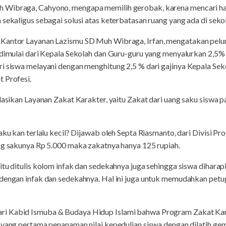
Wibraga, Cahyono, mengapa memilih gerobak, karena mencari hal y
sekaligus sebagai solusi atas keterbatasan ruang yang ada di sekol
Kantor Layanan Lazismu SD Muh Wibraga, Irfan, mengatakan pelunc
 dimulai dari Kepala Sekolah dan Guru-guru yang menyalurkan 2,5% d
ri siswa melayani dengan menghitung 2,5 % dari gajinya Kepala S
 Profesi.
lasikan Layanan Zakat Karakter, yaitu Zakat dari uang saku siswa pa
saku kan terlalu kecil? Dijawab oleh Septa Riasmanto, dari Divisi P
ang sakunya Rp 5.000 maka zakatnya hanya 125 rupiah.
situ ditulis kolom infak dan sedekahnya juga sehingga siswa diha
 dengan infak dan sedekahnya. Hal ini juga untuk memudahkan petu
i Kabid Ismuba & Budaya Hidup Islami bahwa Program Zakat Kara
 yang pertama penanaman nilai kepedulian siswa dengan dilatih gema