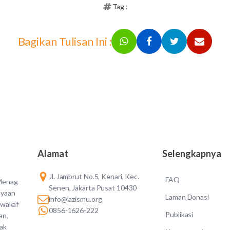
Tag :
Bagikan Tulisan Ini :
Alamat
Selengkapnya
Jl. Jambrut No.5, Kenari, Kec.
FAQ
 Menag
Senen, Jakarta Pusat 10430
ayaan
Laman Donasi
info@lazismu.org
 wakaf
0856-1626-222
Publikasi
an,
dak