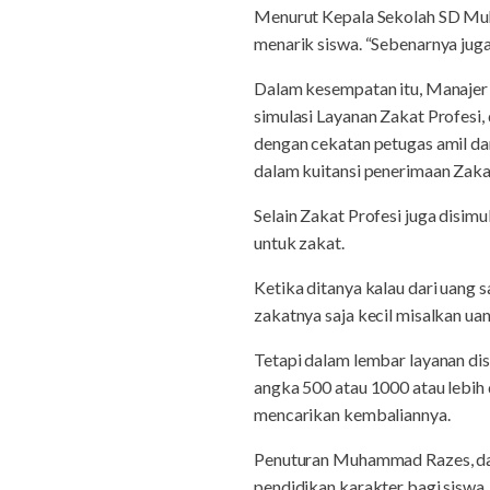
Menurut Kepala Sekolah SD Muh 
menarik siswa. “Sebenarnya juga 
Dalam kesempatan itu, Manajer 
simulasi Layanan Zakat Profesi,
dengan cekatan petugas amil da
dalam kuitansi penerimaan Zakat
Selain Zakat Profesi juga disimu
untuk zakat.
Ketika ditanya kalau dari uang 
zakatnya saja kecil misalkan u
Tetapi dalam lembar layanan di
angka 500 atau 1000 atau lebih
mencarikan kembaliannya.
Penuturan Muhammad Razes, dar
pendidikan karakter bagi siswa,