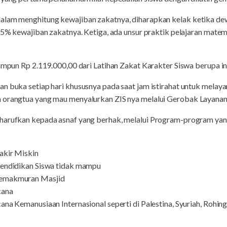
dalam menghitung kewajiban zakatnya, diharapkan kelak ketika de
2,5% kewajiban zakatnya. Ketiga, ada unsur praktik pelajaran matem
himpun Rp 2.119.000,00 dari Latihan Zakat Karakter Siswa berupa in
n buka setiap hari khususnya pada saat jam istirahat untuk melaya
a orangtua yang mau menyalurkan ZIS nya melalui Gerobak Layana
harufkan kepada asnaf yang berhak, melalui Program-program yan
kir Miskin
ndidikan Siswa tidak mampu
emakmuran Masjid
cana
Kemanusiaan Internasional seperti di Palestina, Syuriah, Rohingn