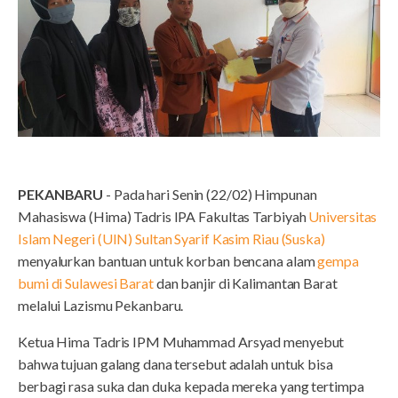
PEKANBARU
- Pada hari Senin (22/02) Himpunan
Mahasiswa (Hima) Tadris IPA Fakultas Tarbiyah
Universitas
Islam Negeri (UIN) Sultan Syarif Kasim Riau (Suska)
menyalurkan bantuan untuk korban bencana alam
gempa
bumi di Sulawesi Barat
dan banjir di Kalimantan Barat
melalui Lazismu Pekanbaru.
Ketua Hima Tadris IPM Muhammad Arsyad menyebut
bahwa tujuan galang dana tersebut adalah untuk bisa
berbagi rasa suka dan duka kepada mereka yang tertimpa