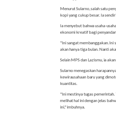
Menurut Sularno, salah satu pe
kopi yang cukup besar. Ia sendir
Ia menyebut bahwa usaha-usaha l
ekonomi kreatif bagi penyandang
"Ini sangat membanggakan. Ini s
akan hanya tiga bulan. Nanti ak
Selain MPS dan Lazismu, ia a
Sularno menegaskan harapannya a
kewirausahaan baru yang dimotor
kuantitas.
"Ini mestinya tugas pemerintah
melihat hal ini dengan jelas b
ini," imbuhnya.