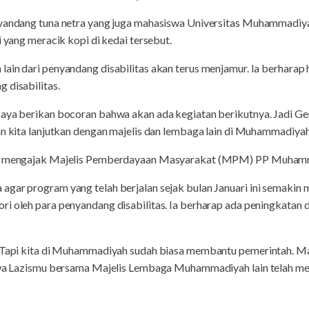
nyandang tuna netra yang juga mahasiswa Universitas Muhammadiy
i yang meracik kopi di kedai tersebut.
ain dari penyandang disabilitas akan terus menjamur. Ia berharap
 disabilitas.
aya berikan bocoran bahwa akan ada kegiatan berikutnya. Jadi Ger
an kita lanjutkan dengan majelis dan lembaga lain di Muhammadiyah,
kan mengajak Majelis Pemberdayaan Masyarakat (MPM) PP Muhamm
gar program yang telah berjalan sejak bulan Januari ini semakin 
i oleh para penyandang disabilitas. Ia berharap ada peningkatan d
. Tapi kita di Muhammadiyah sudah biasa membantu pemerintah. M
ahwa Lazismu bersama Majelis Lembaga Muhammadiyah lain telah m