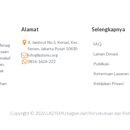
Alamat
Selengkapnya
Jl. Jambrut No.5, Kenari, Kec.
FAQ
 Menag
Senen, Jakarta Pusat 10430
ayaan
Laman Donasi
info@lazismu.org
 wakaf
0856-1626-222
Publikasi
an,
dak
Ketentuan Layanan
Kebijakan Privasi
ahan
Copyright © 2026 LAZISMU bagian dari Persekutuan d