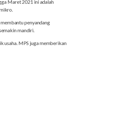
ngga Maret 2021 ini adalah
mikro.
uk membantu penyandang
semakin mandiri.
lik usaha. MPS juga memberikan