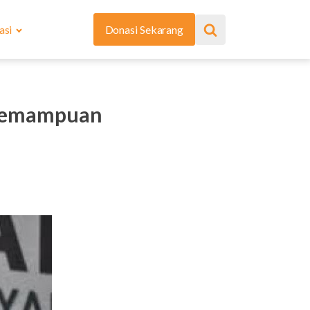
asi
Donasi Sekarang
 Kemampuan