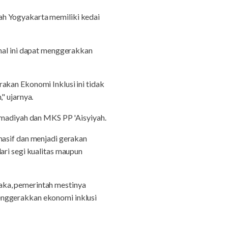
ah Yogyakarta memiliki kedai
 hal ini dapat menggerakkan
akan Ekonomi Inklusi ini tidak
" ujarnya.
adiyah dan MKS PP 'Aisyiyah.
masif dan menjadi gerakan
ari segi kualitas maupun
aka, pemerintah mestinya
enggerakkan ekonomi inklusi