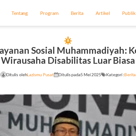
Tentang
Program
Berita
Artikel
Publik
elayanan Sosial Muhammadiyah:
Wirausaha Disabilitas Luar Biasa
Ditulis oleh
Lazismu Pusat
Ditulis pada
5 Mei 2025
Kategori :
Berita