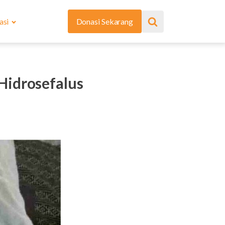
asi
Donasi Sekarang
Hidrosefalus