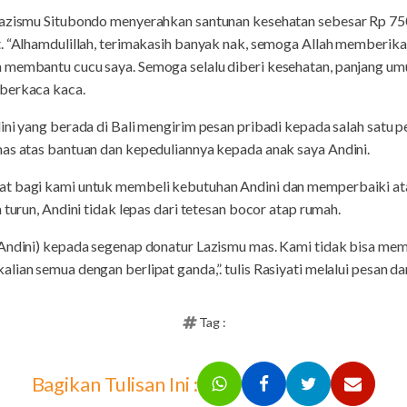
Lazismu Situbondo menyerahkan santunan kesehatan sebesar Rp 750
. “Alhamdulillah, terimakasih banyak nak, semoga Allah memberika
membantu cucu saya. Semoga selalu diberi kesehatan, panjang umur
 berkaca kaca.
ini yang berada di Bali mengirim pesan pribadi kepada salah satu 
mas atas bantuan dan kepeduliannya kepada anak saya Andini.
at bagi kami untuk membeli kebutuhan Andini dan memperbaiki at
 turun, Andini tidak lepas dari tetesan bocor atap rumah.
 Andini) kepada segenap donatur Lazismu mas. Kami tidak bisa me
lian semua dengan berlipat ganda,”. tulis Rasiyati melalui pesan d
Tag :
Bagikan Tulisan Ini :