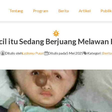
Tentang
Program
Berita
Artikel
Publik
cil itu Sedang Berjuang Melawan 
Ditulis oleh
Lazismu Pusat
Ditulis pada
5 Mei 2025
Kategori :
Berita