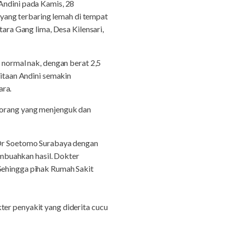
 Andini pada Kamis, 28
yang terbaring lemah di tempat
tara Gang lima, Desa Kilensari,
r normal nak, dengan berat 2,5
ritaan Andini semakin
ara.
a orang yang menjenguk dan
D Dr Soetomo Surabaya dengan
mbuahkan hasil. Dokter
 Sehingga pihak Rumah Sakit
ter penyakit yang diderita cucu