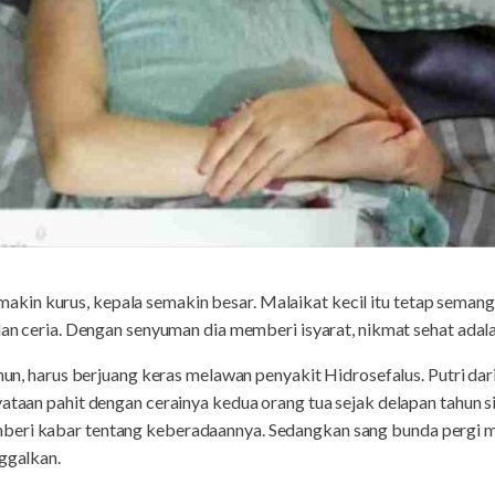
n kurus, kepala semakin besar. Malaikat kecil itu tetap semangat
 dan ceria. Dengan senyuman dia memberi isyarat, nikmat sehat adal
tahun, harus berjuang keras melawan penyakit Hidrosefalus. Putri da
yataan pahit dengan cerainya kedua orang tua sejak delapan tahun s
beri kabar tentang keberadaannya. Sedangkan sang bunda pergi m
nggalkan.