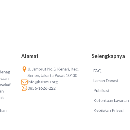
Alamat
Selengkapnya
Jl. Jambrut No.5, Kenari, Kec.
FAQ
 Menag
Senen, Jakarta Pusat 10430
ayaan
Laman Donasi
info@lazismu.org
 wakaf
0856-1626-222
Publikasi
an,
dak
Ketentuan Layanan
Kebijakan Privasi
ahan