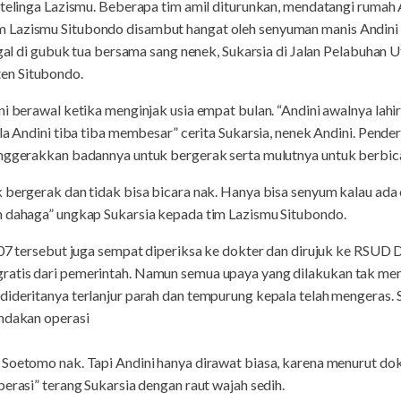
 telinga Lazismu. Beberapa tim amil diturunkan, mendatangi rumah
 Lazismu Situbondo disambut hangat oleh senyuman manis Andini 
ggal di gubuk tua bersama sang nenek, Sukarsia di Jalan Pelabuhan U
en Situbondo.
ni berawal ketika menginjak usia empat bulan. “Andini awalnya lahi
la Andini tiba tiba membesar” cerita Sukarsia, nenek Andini. Pende
enggerakkan badannya untuk bergerak serta mulutnya untuk berbic
k bergerak dan tidak bisa bicara nak. Hanya bisa senyum kalau ad
n dahaga” ungkap Sukarsia kepada tim Lazismu Situbondo.
2007 tersebut juga sempat diperiksa ke dokter dan dirujuk ke RSU
ratis dari pemerintah. Namun semua upaya yang dilakukan tak me
dideritanya terlanjur parah dan tempurung kepala telah mengeras.
indakan operasi
Soetomo nak. Tapi Andini hanya dirawat biasa, karena menurut dok
perasi” terang Sukarsia dengan raut wajah sedih.