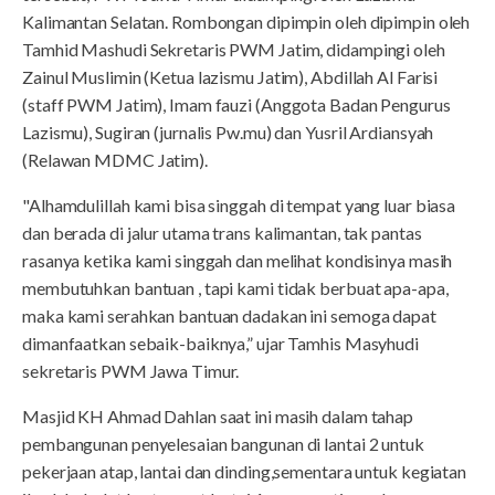
Kalimantan Selatan. Rombongan dipimpin oleh dipimpin oleh
Tamhid Mashudi Sekretaris PWM Jatim, didampingi oleh
Zainul Muslimin (Ketua lazismu Jatim), Abdillah Al Farisi
(staff PWM Jatim), Imam fauzi (Anggota Badan Pengurus
Lazismu), Sugiran (jurnalis Pw.mu) dan Yusril Ardiansyah
(Relawan MDMC Jatim).
"Alhamdulillah kami bisa singgah di tempat yang luar biasa
dan berada di jalur utama trans kalimantan, tak pantas
rasanya ketika kami singgah dan melihat kondisinya masih
membutuhkan bantuan , tapi kami tidak berbuat apa-apa,
maka kami serahkan bantuan dadakan ini semoga dapat
dimanfaatkan sebaik-baiknya,” ujar Tamhis Masyhudi
sekretaris PWM Jawa Timur.
Masjid KH Ahmad Dahlan saat ini masih dalam tahap
pembangunan penyelesaian bangunan di lantai 2 untuk
pekerjaan atap, lantai dan dinding,sementara untuk kegiatan