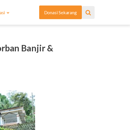
asi
Donasi Sekarang
ban Banjir &