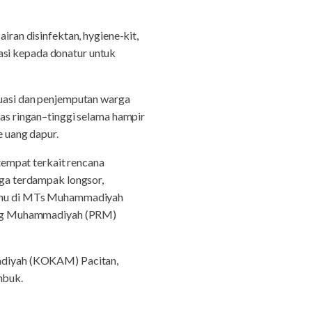
an disinfektan, hygiene-kit,
asi kepada donatur untuk
uasi dan penjemputan warga
tas ringan–
tinggi selama hampir
e
uang dapur.
empat terkait rencana
ga terdampak longsor,
smu di MTs Muhammadiyah
ing Muhammadiyah (PRM)
adiyah (KOKAM) Pacitan,
mbuk.