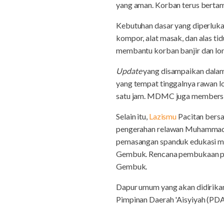
yang aman. Korban terus bertamb
Kebutuhan dasar yang diperluka
kompor, alat masak, dan alas t
membantu korban banjir dan lo
Update
yang disampaikan dala
yang tempat tinggalnya rawan
l
satu jam. MDMC juga m
embersi
Selain itu,
Lazismu
Pacitan bers
pengerahan relawan Muhammadiy
pemasangan spanduk edukasi 
Gembuk. Rencana pembukaan po
Gembuk.
Dapur umum yang akan didirik
Pimpinan Daerah 'Aisyiyah (