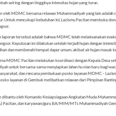
ah seiring dengan tingginya intensitas hujan yang turun.
n oleh MDMC bersama relawan Muhammadiyah yang lain adalah cair
idur. Untuk mencukupi kebutuhan ini, Lazismu Pacitan membuka don
ngsor.
m laporan tersebut adalah bahwa MDMC telah melaksanakan
evak
ongsor. Keputusan ini dilakukan setelah terjadi hujan dengan intensi
han dan membenahi tempat dapur umum, akibat air hujan masuk k
ama MDMC Pacitan melakukan koordinasi dengan Kepala Desa set
ah untuk bersama-sama menyiapkan lahan hu nian baru bagi war
masyarakat, dan rencana pembukaan posko layanan MDMC - Lazi
sko layanan di Gembuk melibatkan relawan dari Pimpinan Rant
an dibantu oleh Komando Kesiapsiagaan Angkatan Muda Muhamm
PDA) Pacitan, dan karyawan/guru BA/MIM/MTs Muhammadiyah Ge