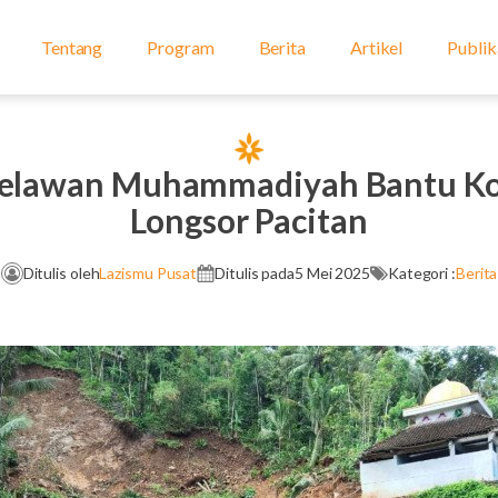
Tentang
Program
Berita
Artikel
Publik
lawan Muhammadiyah Bantu Kor
Longsor Pacitan
Ditulis oleh
Lazismu Pusat
Ditulis pada
5 Mei 2025
Kategori :
Berita