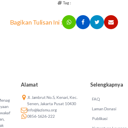
Tag :
Bagikan Tulisan Ini :
Alamat
Selengkapnya
Jl. Jambrut No.5, Kenari, Kec.
FAQ
 Menag
Senen, Jakarta Pusat 10430
ayaan
Laman Donasi
info@lazismu.org
 wakaf
0856-1626-222
Publikasi
an,
dak