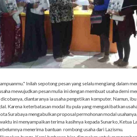
mampuanmu." Inilah sepotong pesan yang selalu mengiang dalam mem
erusaha mewujudkan pesan mulia ini dengan membuat usaha demi me
dicobanya, diantaranya ia usaha pengetikan komputer. Namun, ibu
l. Karena keterbatasan modal itu pula yang mengakibatkan usaha 
Kota Surabaya mengabulkan proposal permohonan modal usahanya, 
a waktu ini menyampaikan terima kasihnya kepada Sunarko, Ketua La
 sebelumnya menerima bantuan rombong usaha dari Lazismu.
 dikenakan bunga. Kami berharap bisa digunakan untuk mengembang