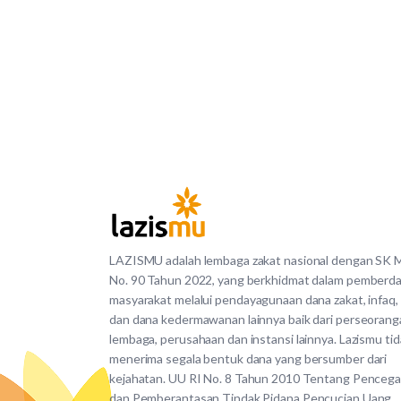
LAZISMU adalah lembaga zakat nasional dengan SK
No. 90 Tahun 2022, yang berkhidmat dalam pemberd
masyarakat melalui pendayagunaan dana zakat, infaq,
dan dana kedermawanan lainnya baik dari perseorang
lembaga, perusahaan dan instansi lainnya. Lazismu ti
menerima segala bentuk dana yang bersumber dari
kejahatan. UU RI No. 8 Tahun 2010 Tentang Penceg
dan Pemberantasan Tindak Pidana Pencucian Uang