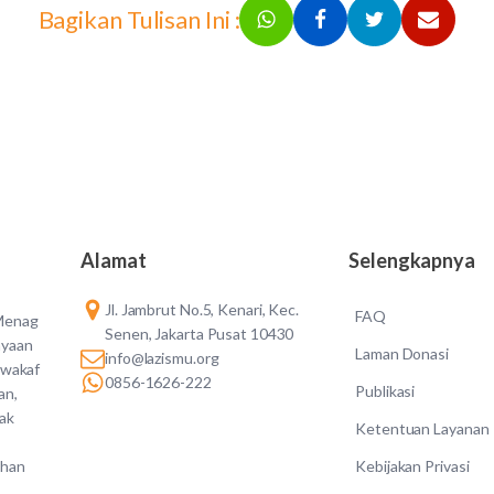
Bagikan Tulisan Ini :
Alamat
Selengkapnya
Jl. Jambrut No.5, Kenari, Kec.
FAQ
 Menag
Senen, Jakarta Pusat 10430
ayaan
Laman Donasi
info@lazismu.org
 wakaf
0856-1626-222
Publikasi
an,
dak
Ketentuan Layanan
Kebijakan Privasi
ahan