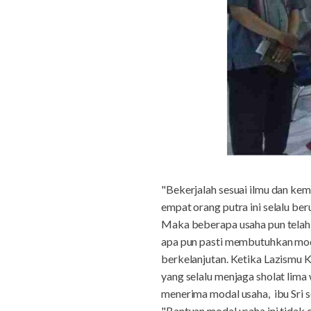
"Bekerjalah sesuai ilmu dan ke
empat orang putra ini selalu b
Maka beberapa usaha pun telah 
apa pun pasti membutuhkan moda
berkelanjutan. Ketika Lazismu 
yang selalu menjaga sholat lim
menerima modal usaha, ibu Sri
"Bantuan modal usaha ini tidak