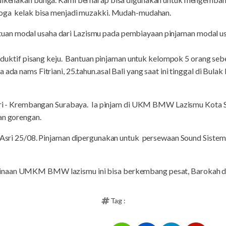
emoga kelak bisa menjadi muzakki. Mudah-mudahan.
an modal usaha dari Lazismu pada pembiayaan pinjaman modal us
roduktif pisang keju. Bantuan pinjaman untuk kelompok 5 orang sebe
 ada nams Fitriani, 25.tahun.asal Bali yang saat ini tinggal di Bul
Asri - Krembangan Surabaya. Ia pinjam di UKM BMW Lazismu Kota S
an gorengan.
 Asri 25/08. Pinjaman dipergunakan untuk persewaan Sound Siste
naan UMKM BMW lazismu ini bisa berkembang pesat, Barokah dan
Tag :