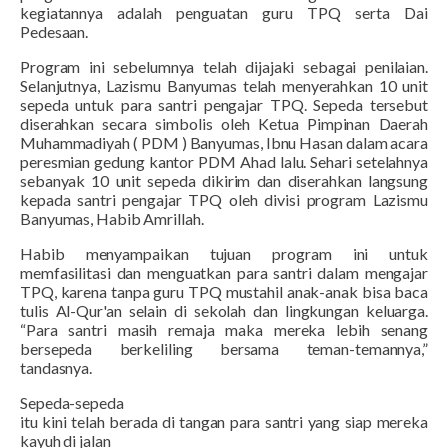
kegiatannya adalah penguatan guru TPQ serta Dai
Pedesaan.
Program ini sebelumnya telah dijajaki sebagai penilaian.
Selanjutnya, Lazismu Banyumas telah menyerahkan 10 unit
sepeda untuk para santri pengajar TPQ. Sepeda tersebut
diserahkan secara simbolis oleh Ketua Pimpinan Daerah
Muhammadiyah ( PDM ) Banyumas, Ibnu Hasan dalam acara
peresmian gedung kantor PDM Ahad lalu. Sehari setelahnya
sebanyak 10 unit sepeda dikirim dan diserahkan langsung
kepada santri pengajar TPQ oleh divisi program Lazismu
Banyumas, Habib Amrillah.
Habib menyampaikan tujuan program ini untuk
memfasilitasi dan menguatkan para santri dalam mengajar
TPQ, karena tanpa guru TPQ mustahil anak-anak bisa baca
tulis Al-Qur'an selain di sekolah dan lingkungan keluarga.
“Para santri masih remaja maka mereka lebih senang
bersepeda berkeliling bersama teman-temannya,”
tandasnya.
Sepeda-sepeda
itu kini telah berada di tangan para santri yang siap mereka
kayuh di jalan