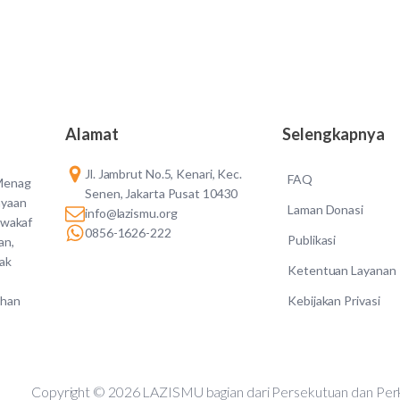
Alamat
Selengkapnya
Jl. Jambrut No.5, Kenari, Kec.
FAQ
 Menag
Senen, Jakarta Pusat 10430
ayaan
Laman Donasi
info@lazismu.org
 wakaf
0856-1626-222
Publikasi
an,
dak
Ketentuan Layanan
Kebijakan Privasi
ahan
Copyright © 2026 LAZISMU bagian dari Persekutuan d