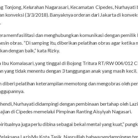
ng Tonjong, Kelurahan Nagarasari, Kecamatan Cipedes, Nurhayati 
aan konveksi (3/3/2018). Banyaknya orderan dari Jakarta di konvek
.
gera memfasilitasi dan menghubungkan komunikasi dengan pemilik k
in obras. “Di samping itu, diberikan pelatihan obras agar ketik
kan dengan baik,” kata Rizky.
Ibu Komalasari, yang tinggal di Bojong Tritura RT/RW 004/012 C
an yang tidak menentu dengan 3 tanggungan anak yang masih kecil.
diberi pelatihan keterampilan memotong dan mengobras oleh pemi
anggupannya.
endi, Nurhayati didampingi dengan pembinaan bertahap oleh Lazis
ajian di Cipedes memelalui Pimpinan Ranting Aisyiyah Nagasari.
ritualnya juga perlu dibina sebagai bekal mental yang kuat,” pung
elaksana LazisMu Kota Tasik, Nasrulllah bahwa pendampingan ters