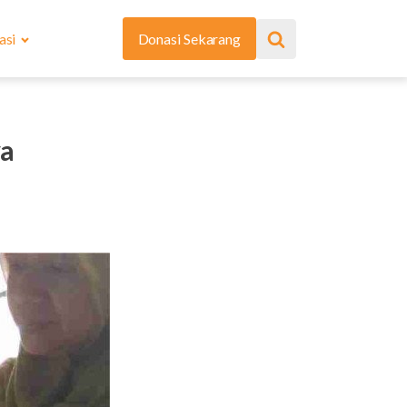
asi
Donasi Sekarang
ya