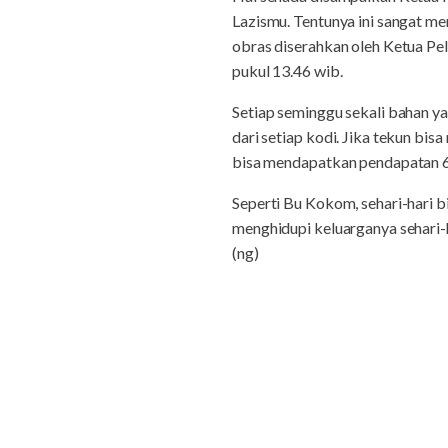
Lazismu. Tentunya ini sangat m
obras diserahkan oleh Ketua P
pukul 13.46 wib.
Setiap seminggu sekali bahan 
dari setiap kodi. Jika tekun bi
bisa mendapatkan pendapatan 6
Seperti Bu Kokom, sehari-hari 
menghidupi keluarganya sehari-h
(ng)