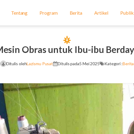
Tentang
Program
Berita
Artikel
Publik
esin Obras untuk Ibu-ibu Berda
Ditulis oleh
Lazismu Pusat
Ditulis pada
5 Mei 2025
Kategori :
Berita