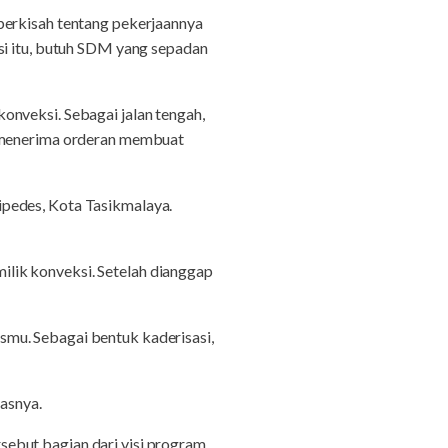
berkisah tentang pekerjaannya
si itu, butuh SDM yang sepadan
onveksi. Sebagai jalan tengah,
a menerima orderan membuat
ipedes, Kota Tasikmalaya.
lik konveksi. Setelah dianggap
mu. Sebagai bentuk kaderisasi,
kasnya.
ebut bagian dari visi program