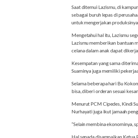
Saat ditemui Lazismu, di kampu
sebagai buruh lepas di perusah
untuk mengerjakan produksinya
Mengetahui hal itu, Lazismu se
Lazismu memberikan bantuan mes
celana dalam anak dapat dikerja
Kesempatan yang sama diterima 
Suaminya juga memiliki pekerja
Selama beberapa hari Bu Kokom 
bisa, diberi orderan sesuai kes
Menurut PCM Cipedes, Kindi Suh
Nurhayati juga ikut jamaah peng
“Selain membina ekonominya, spi
Hal senada disampaikan Ketua P