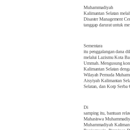
Muhammadiyah
Kalimantan Selatan mel
Disaster Management Cen
tanggap darurat untuk me
Sementara
itu penggalangan dana d
melalui Lazismu Kota Ba
Ummah. Mengusung ko
Kalimantan Selatan denga
Wilayah Pemuda Muhamma
Aisyiyah Kalimantan Se
Selatan, dan Korp Serba
Di
samping itu, bantuan rel
Mahasiswa Muhammadiyah 
Muhammadiyah Kalimant