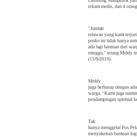
Lambung Mangkurat yang t
rekam medis, dan 4 orang 
"Jumlah
relawan yang kami terjun
posko ini tidak hanya unt
ada lagi bantuan dari wa
minggu," terang Meldy me
(15/9/2019).
Meldy
juga berharap dengan ad
warga. "Kami juga nanti
pendampingan spiritual 
Tak
hanya menggelar Pos Pe
menyalurkan bantuan logi