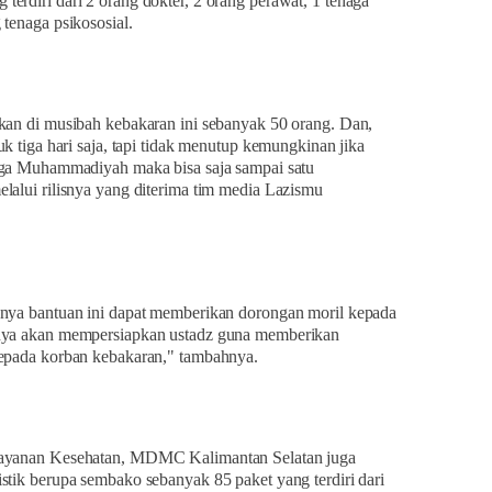
erdiri dari 2 orang dokter, 2 orang perawat, 1 tenaga
tenaga psikososial.
kan di musibah kebakaran ini sebanyak 50 orang. Dan,
uk tiga hari saja, tapi tidak menutup kemungkinan jika
rga Muhammadiyah maka bisa saja sampai satu
lalui rilisnya yang diterima tim media Lazismu
anya bantuan ini dapat memberikan dorongan moril kepada
nya akan mempersiapkan ustadz guna memberikan
kepada korban kebakaran," tambahnya.
layanan Kesehatan, MDMC Kalimantan Selatan juga
stik berupa sembako sebanyak 85 paket yang terdiri dari