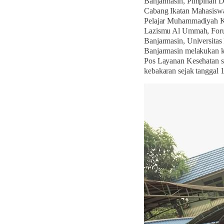
Banjarmasin, Pimpinan D
Cabang Ikatan Mahasisw
Pelajar Muhammadiyah K
Lazismu Al Ummah, For
Banjarmasin, Universita
Banjarmasin melakukan k
Pos Layanan Kesehatan se
kebakaran sejak tanggal 