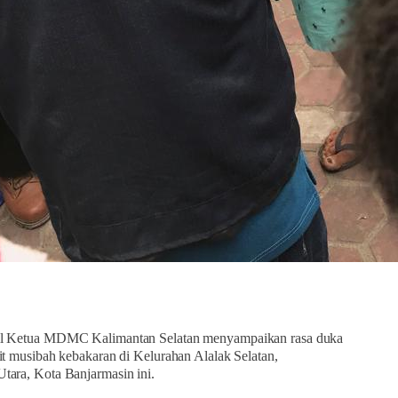
il Ketua MDMC Kalimantan Selatan menyampaikan rasa duka
it musibah kebakaran di Kelurahan Alalak Selatan,
tara, Kota Banjarmasin ini.