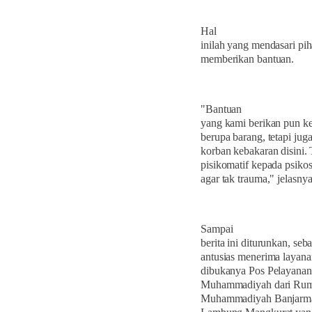
Hal
inilah yang mendasari pi
memberikan bantuan.
"Bantuan
yang kami berikan pun ke
berupa barang, tetapi ju
korban kebakaran disini.
pisikomatif kepada psiko
agar tak trauma," jelasnya
Sampai
berita ini diturunkan, s
antusias menerima layanan
dibukanya Pos Pelayanan
Muhammadiyah dari Rumah
Muhammadiyah Banjarmas