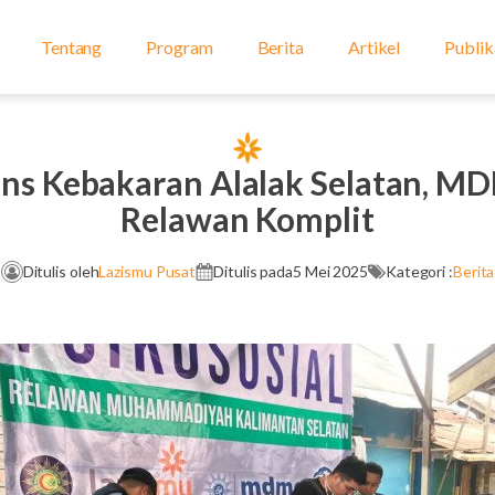
Tentang
Program
Berita
Artikel
Publik
s Kebakaran Alalak Selatan, M
Relawan Komplit
Ditulis oleh
Lazismu Pusat
Ditulis pada
5 Mei 2025
Kategori :
Berita