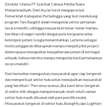
Direktur Utama PT Syarikat Cahaya Media/Suara
Muhammadiyah, Deni Asy’ari turut mengapresiasi
Pemerintah Kabupaten Purbalingga yang ikut mendukung
program Tani Bangkit dalam mengelola sektor pertanian
secara mandiri, sehingga masyarakat benar-benar mampu
berdikari di negeri sendiri dengan pola kerjasama antar
kelompok petani. Ia juga menambahkan, Lazismu sebagai
motor penggerak diharapkan mampu menjadi pilot project
dalam upaya mewujudkan kesejahteraan petani di berbagai
wilayah, bahwa mereka mampu mengelola hasil pertaniannya
secara mandiri.
Deni kemudian menegaskan, masyarakat agar siap bergerak
dan memperkuat sektor hulu untuk mewujudkan masyarakat
yang berdikari. "Percuma rasanya, jika kami terus bergerak
di sektor hilir, dengan memperbanyak retail-retail, namun
sektor hulu masih dikuasai oleh para pemilik modal.
Masyarakat bergerak di sektor hulu, BulogMu dan LogMart