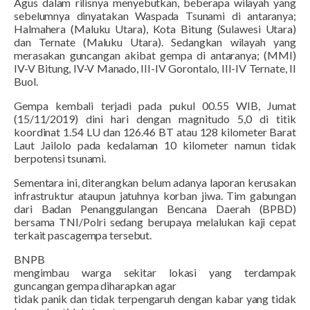
Agus dalam rilisnya menyebutkan, beberapa wilayah yang
sebelumnya dinyatakan Waspada Tsunami di antaranya;
Halmahera (Maluku Utara), Kota Bitung (Sulawesi Utara)
dan Ternate (Maluku Utara). Sedangkan wilayah yang
merasakan guncangan akibat gempa di antaranya; (MMI)
IV-V Bitung, IV-V Manado, III-IV Gorontalo, III-IV Ternate, II
Buol.
Gempa kembali terjadi pada pukul 00.55 WIB, Jumat
(15/11/2019) dini hari dengan magnitudo 5,0 di titik
koordinat 1.54 LU dan 126.46 BT atau 128 kilometer Barat
Laut Jailolo pada kedalaman 10 kilometer namun tidak
berpotensi tsunami.
Sementara ini, diterangkan belum adanya laporan kerusakan
infrastruktur ataupun jatuhnya korban jiwa. Tim gabungan
dari Badan Penanggulangan Bencana Daerah (BPBD)
bersama TNI/Polri sedang berupaya melalukan kaji cepat
terkait pascagempa tersebut.
BNPB
mengimbau warga sekitar lokasi yang terdampak
guncangan gempa diharapkan agar
tidak panik dan tidak terpengaruh dengan kabar yang tidak