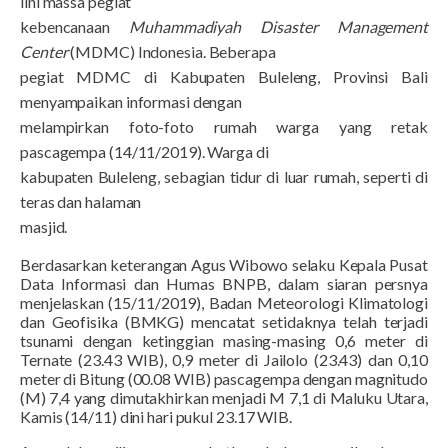
lini massa pegiat
kebencanaan
Muhammadiyah Disaster Management
Center
(MDMC) Indonesia. Beberapa
pegiat MDMC di Kabupaten Buleleng, Provinsi Bali
menyampaikan informasi dengan
melampirkan foto-foto rumah warga yang retak
pascagempa (14/11/2019). Warga di
kabupaten Buleleng, sebagian tidur di luar rumah, seperti di
teras dan halaman
masjid.
Berdasarkan keterangan Agus Wibowo selaku Kepala Pusat
Data Informasi dan Humas BNPB, dalam siaran persnya
menjelaskan (15/11/2019), Badan Meteorologi Klimatologi
dan Geofisika (BMKG) mencatat setidaknya telah terjadi
tsunami dengan ketinggian masing-masing 0,6 meter di
Ternate (23.43 WIB), 0,9 meter di Jailolo (23.43) dan 0,10
meter di Bitung (00.08 WIB) pascagempa dengan magnitudo
(M) 7,4 yang dimutakhirkan menjadi M 7,1 di Maluku Utara,
Kamis (14/11) dini hari pukul 23.17 WIB.