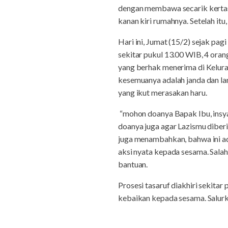
dengan membawa secarik kertas
kanan kiri rumahnya. Setelah itu
Hari ini, Jumat (15/2) sejak pag
sekitar pukul 13.00 WIB, 4 ora
yang berhak menerima di Kelur
kesemuanya adalah janda dan lan
yang ikut merasakan haru.
“mohon doanya Bapak Ibu, insya
doanya juga agar Lazismu diber
juga menambahkan, bahwa ini ad
aksi nyata kepada sesama. Salah
bantuan.
Prosesi tasaruf diakhiri sekit
kebaikan kepada sesama. Salurka