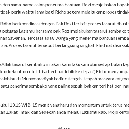
 dan nama-nama calon penerima bantuan, Rozi menjelaskan bagai
, tidak perlu waktu lama bagi Ridho segera melakukan proses tindak 
i Ridho berkoordinasi dengan Pak Rozi terkait proses tasaruf dhuaf
ng petugas Lazismu bersama pak Rozi melakukan tasaruf sembako 
ahan Sawahan. Tercatat ada 8 warga yang menerima bantuan semba
sia. Proses tasaruf tersebut berlangsung singkat, khidmat disaksi
Allah tasaruf sembako ini akan kami lakukan rutin setiap bulan 
ikan kekuatan untuk bisa berbuat lebih ke depan.”, Ridho menyamp
alah bukti Muhammadiyah hadir ditengah-tengah masyarakat, memb
 satu penerima sembako yang paling sepuh, bahkan terlihat berlina
ar pukul 13.15 WIB, 15 menit yang haru dan momentum untuk terus 
n Zakat, Infak, dan Sedekah anda melalui Lazismu kab. Mojokerto.
Tag :