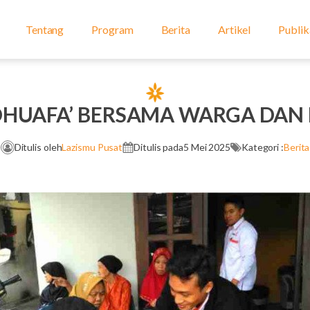
Tentang
Program
Berita
Artikel
Publik
DHUAFA’ BERSAMA WARGA DAN
Ditulis oleh
Lazismu Pusat
Ditulis pada
5 Mei 2025
Kategori :
Berita