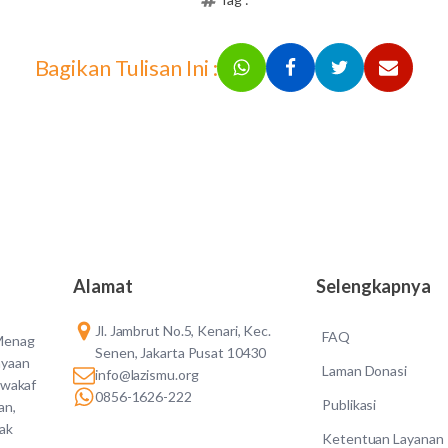
Bagikan Tulisan Ini :
Alamat
Selengkapnya
Jl. Jambrut No.5, Kenari, Kec.
FAQ
 Menag
Senen, Jakarta Pusat 10430
ayaan
Laman Donasi
info@lazismu.org
 wakaf
0856-1626-222
Publikasi
an,
dak
Ketentuan Layanan