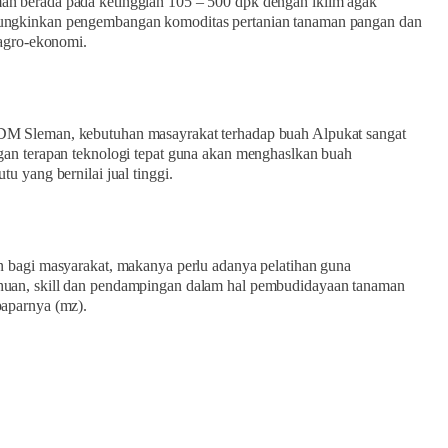
n berada pada ketinggian 105 – 500 dpk dengan iklim agak
ngkinkan pengembangan komoditas pertanian tanaman pangan dan
 agro-ekonomi.
M Sleman, kebutuhan masayrakat terhadap buah Alpukat sangat
gan terapan teknologi tepat guna akan menghaslkan buah
tu yang bernilai jual tinggi.
n bagi masyarakat, makanya perlu adanya pelatihan guna
uan, skill dan pendampingan dalam hal pembudidayaan tanaman
paparnya (mz).