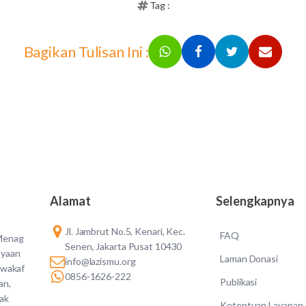
Tag :
Bagikan Tulisan Ini :
Alamat
Selengkapnya
Jl. Jambrut No.5, Kenari, Kec.
FAQ
 Menag
Senen, Jakarta Pusat 10430
ayaan
Laman Donasi
info@lazismu.org
 wakaf
0856-1626-222
Publikasi
an,
dak
Ketentuan Layanan