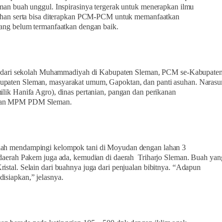
aman buah unggul. Inspirasinya tergerak untuk menerapkan ilmu
atihan serta bisa diterapkan PCM-PCM untuk memanfaatkan
yang belum termanfaatkan dengan baik.
rid dari sekolah Muhammadiyah di Kabupaten Sleman, PCM se-Kabupate
paten Sleman, masyarakat umum, Gapoktan, dan panti asuhan. Naras
ilik Hanifa Agro), dinas pertanian, pangan dan perikanan
dan MPM PDM Sleman.
ah mendampingi kelompok tani di Moyudan dengan lahan 3
 daerah Pakem juga ada, kemudian di daerah
Triharjo Sleman. Buah yan
istal. Selain dari buahnya juga dari penjualan bibitnya. “Adapun
isiapkan,” jelasnya.