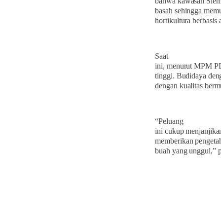
bahwa kawasan Slema
basah sehingga memu
hortikultura berbasis
Saat
ini, menurut MPM PD
tinggi. Budidaya den
dengan kualitas bermu
“Peluang
ini cukup menjanjika
memberikan pengetah
buah yang unggul,” 