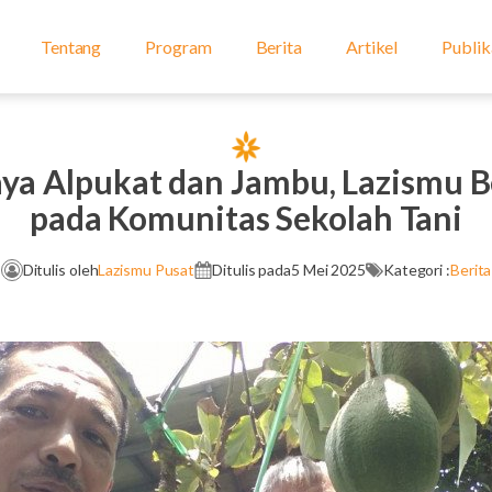
Tentang
Program
Berita
Artikel
Publik
ya Alpukat dan Jambu, Lazismu 
pada Komunitas Sekolah Tani
Ditulis oleh
Lazismu Pusat
Ditulis pada
5 Mei 2025
Kategori :
Berita