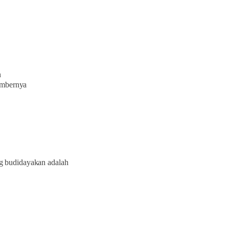
n
umbernya
g budidayakan adalah