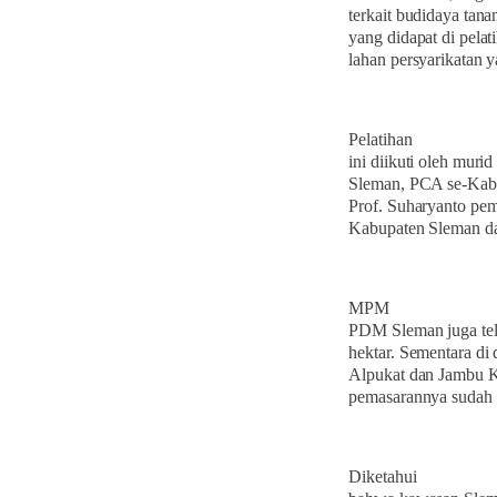
terkait budidaya tan
yang didapat di pel
lahan persyarikatan 
Pelatihan
ini diikuti oleh mu
Sleman, PCA se-Kabu
Prof. Suharyanto pem
Kabupaten Sleman 
MPM
PDM Sleman juga tel
hektar. Sementara di
Alpukat dan Jambu Kr
pemasarannya sudah d
Diketahui