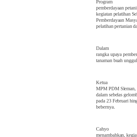
Program
pemberdayaan petani
kegiatan pelatihan 
Pemberdayaan Masya
pelatihan pertanian
Dalam
rangka upaya pemberd
tanaman buah unggul
Ketua
MPM PDM Sleman, Nur
dalam sebelas gelomb
pada 23 Februari hi
bebernya.
Cahyo
menambahkan, kegiat