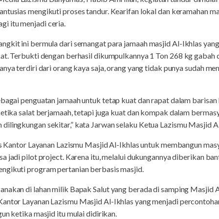
antusias mengikuti proses tandur. Kearifan lokal dan keramahan 
 itu menjadi ceria.
ngkit ini bermula dari semangat para jamaah masjid Al-Ikhlas yan
kat. Terbukti dengan berhasil dikumpulkannya 1 Ton 268 kg gabah
anya terdiri dari orang kaya saja, orang yang tidak punya sudah mem
ebagai penguatan jamaah untuk tetap kuat dan rapat dalam barisan
etika salat berjamaah, tetapi juga kuat dan kompak dalam bermasyara
ilingkungan sekitar,” kata Jarwan selaku Ketua Lazismu Masjid Al
urus Kantor Layanan Lazismu Masjid Al-Ikhlas untuk membangun ma
a jadi pilot project. Karena itu, melalui dukungannya diberikan ba
ngikuti program pertanian berbasis masjid.
anakan di lahan milik Bapak Salut yang berada di samping Masjid 
 Kantor Layanan Lazismu Masjid Al-Ikhlas yang menjadi percontoh
un ketika masjid itu mulai didirikan.