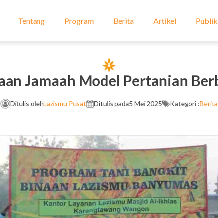
Tentang
Program
Berita
Artikel
Publik
an Jamaah Model Pertanian Berb
Ditulis oleh
Lazismu Pusat
Ditulis pada
5 Mei 2025
Kategori :
Berita