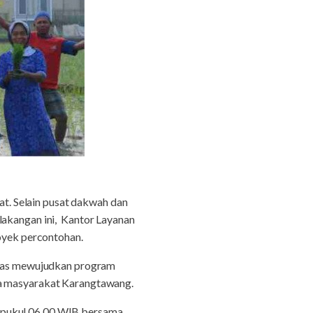
. Selain pusat dakwah dan
lakangan ini, Kantor Layanan
yek percontohan.
mas mewujudkan program
ma masyarakat Karangtawang.
i pukul 06.00 WIB bersama