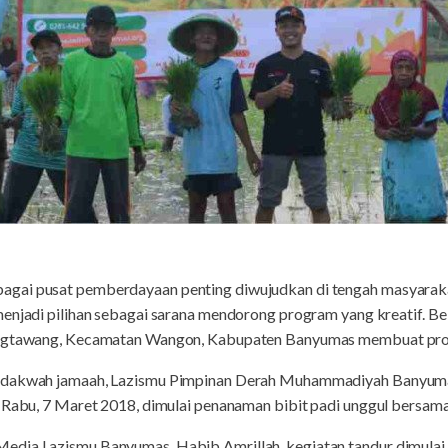
gai pusat pemberdayaan penting diwujudkan di tengah masyarakat
enjadi pilihan sebagai sarana mendorong program yang kreatif. Be
rangtawang, Kecamatan Wangon, Kabupaten Banyumas membuat pro
h dakwah jamaah, Lazismu Pimpinan Derah Muhammadiyah Banyu
a Rabu, 7 Maret 2018, dimulai penanaman bibit padi unggul bersa
edia Lazismu Banyumas, Habib Amrillah, kegiatan tandur dimula