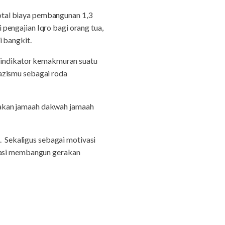
otal biaya pembangunan 1,3
pengajian Iqro bagi orang tua,
i bangkit.
indikator kemakmuran suatu
azismu sebagai roda
rakan jamaah dakwah jamaah
d. Sekaligus sebagai motivasi
ovasi membangun gerakan