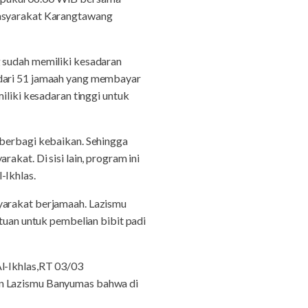
masyarakat Karangtawang
g sudah memiliki kesadaran
 dari 51 jamaah yang membayar
iliki kesadaran tinggi untuk
 berbagi kebaikan. Sehingga
kat. Di sisi lain, program ini
-Ikhlas.
syarakat berjamaah. Lazismu
ntuan untuk pembelian bibit padi
Al-Ikhlas,RT 03/03
an Lazismu Banyumas bahwa di