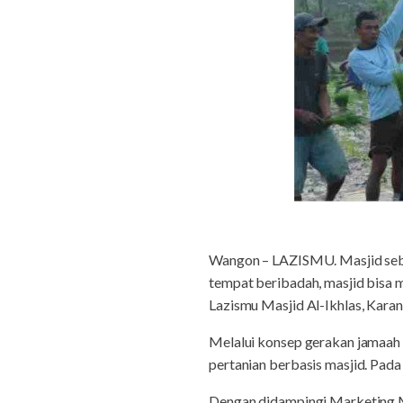
Wangon – LAZISMU. Masjid seba
tempat beribadah, masjid bisa m
Lazismu Masjid Al-Ikhlas, Ka
Melalui konsep gerakan jamaa
pertanian berbasis masjid. Pad
Dengan didampingi Marketing M