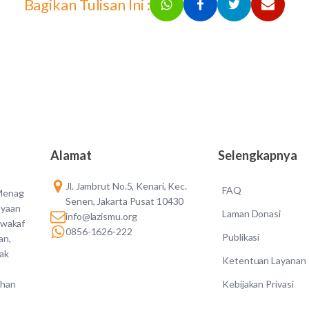
Bagikan Tulisan Ini :
Alamat
Selengkapnya
Jl. Jambrut No.5, Kenari, Kec.
FAQ
 Menag
Senen, Jakarta Pusat 10430
ayaan
Laman Donasi
info@lazismu.org
 wakaf
0856-1626-222
Publikasi
an,
dak
Ketentuan Layanan
Kebijakan Privasi
ahan