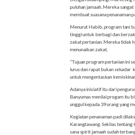
puluhan jamaah. Mereka sangat 
membuat suasana penanaman pagi
Menurut Habib, program tani ba
tinggi untuk berbagi dan berza
zakat pertanian. Mereka tidak h
menunaikan zakat.
”Tujuan program pertanian ini s
lurus dan rapat bukan sekadar k
untuk mengentaskan kemiskinan d
Adanya inisiatif itu dari peng
Banyumas menilai progam itu bis
unggul kepada 39 orang yang me
Kegiatan penanaman padi dilaks
Karangtawang. Sekilas tentang
sana spirit jamaah sudah terbang