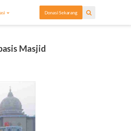
asi
Donasi Sekarang
asis Masjid