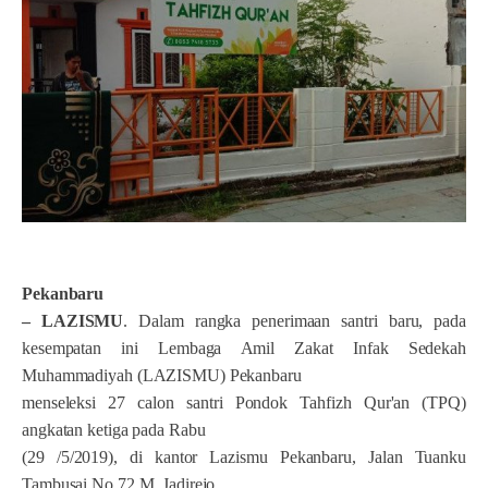
Pekanbaru
– LAZISMU
. Dalam rangka penerimaan santri baru, pada
kesempatan ini
Lembaga Amil Zakat Infak Sedekah
Muhammadiyah (LAZISMU) Pekanbaru
menseleksi 27 calon santri Pondok Tahfizh Qur'an (TPQ)
angkatan ketiga pada Rabu
(29 /5/2019), di kantor Lazismu Pekanbaru, Jalan Tuanku
Tambusai No 72 M, Jadirejo,