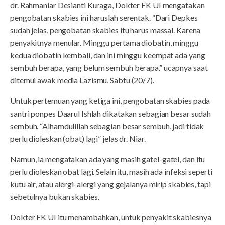
dr. Rahmaniar Desianti Kuraga, Dokter FK UI mengatakan
pengobatan skabies ini haruslah serentak. “Dari Depkes
sudah jelas, pengobatan skabies itu harus massal. Karena
penyakitnya menular. Minggu pertama diobatin, minggu
kedua diobatin kembali, dan ini minggu keempat ada yang
sembuh berapa, yang belum sembuh berapa.” ucapnya saat
ditemui awak media Lazismu, Sabtu (20/7).
Untuk pertemuan yang ketiga ini, pengobatan skabies pada
santri ponpes Daarul Ishlah dikatakan sebagian besar sudah
sembuh. “Alhamdulillah sebagian besar sembuh, jadi tidak
perlu dioleskan (obat) lagi” jelas dr. Niar.
Namun, ia mengatakan ada yang masih gatel-gatel, dan itu
perlu dioleskan obat lagi. Selain itu, masih ada infeksi seperti
kutu air, atau alergi-alergi yang gejalanya mirip skabies, tapi
sebetulnya bukan skabies.
Dokter FK UI itu menambahkan, untuk penyakit skabiesnya