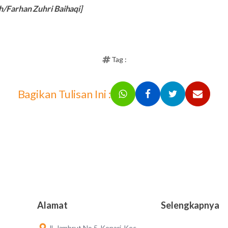
/Farhan Zuhri Baihaqi]
Tag :
Bagikan Tulisan Ini :
Alamat
Selengkapnya
Jl. Jambrut No.5, Kenari, Kec.