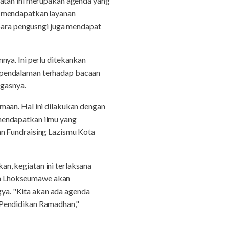
iatan ini merupakan agenda yang
a mendapatkan layanan
 para pengusngi juga mendapat
nya. Ini perlu ditekankan
 pendalaman terhadap bacaan
egasnya.
maan. Hal ini dilakukan dengan
mendapatkan ilmu yang
an Fundraising Lazismu Kota
n, kegiatan ini terlaksana
Kota Lhokseumawe akan
ya. "Kita akan ada agenda
 Pendidikan Ramadhan,"