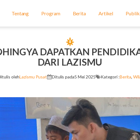
Tentang
Program
Berita
Artikel
Publik
OHINGYA DAPATKAN PENDIDI
DARI LAZISMU
itulis oleh
Lazismu Pusat
Ditulis pada
5 Mei 2025
Kategori :
Berita
,
Wil