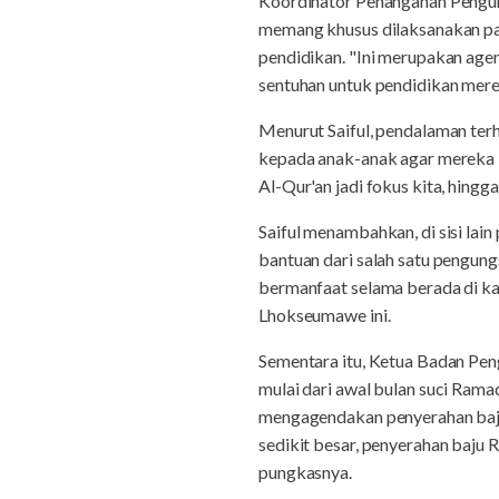
Koordinator Penanganan Pengung
memang khusus dilaksanakan pad
pendidikan. "Ini merupakan agen
sentuhan untuk pendidikan mere
Menurut Saiful, pendalaman terh
kepada anak-anak agar mereka 
Al-Qur'an jadi fokus kita, hing
Saiful menambahkan, di sisi la
bantuan dari salah satu pengu
bermanfaat selama berada di ka
Lhokseumawe ini.
Sementara itu, Ketua Badan Pen
mulai dari awal bulan suci Rama
mengagendakan penyerahan baju
sedikit besar, penyerahan baju
pungkasnya.