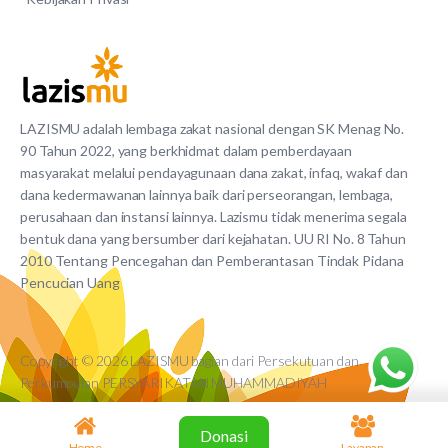
LAZISMU adalah lembaga zakat nasional dengan SK Menag No.
90 Tahun 2022, yang berkhidmat dalam pemberdayaan
masyarakat melalui pendayagunaan dana zakat, infaq, wakaf dan
dana kedermawanan lainnya baik dari perseorangan, lembaga,
perusahaan dan instansi lainnya. Lazismu tidak menerima segala
bentuk dana yang bersumber dari kejahatan. UU RI No. 8 Tahun
2010 Tentang Pencegahan dan Pemberantasan Tindak Pidana
Pencucian Uang
Copyright © 2026 LAZISMU bagian dari Persekutuan dan
Perkumpulan PERSYARIKATAN MUHAMMADIYAH
Donasi
Home
Layanan