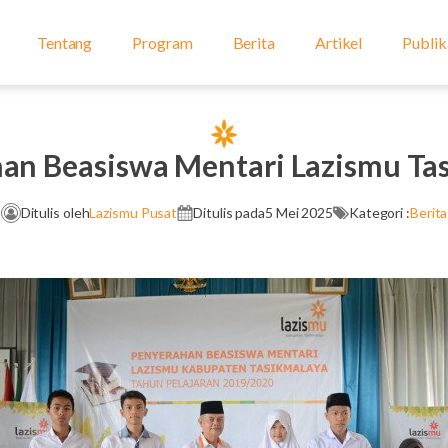
Tentang
Program
Berita
Artikel
Publik
an Beasiswa Mentari Lazismu Ta
Ditulis oleh
Lazismu Pusat
Ditulis pada
5 Mei 2025
Kategori :
Berita